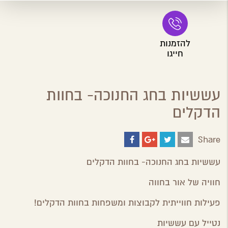
להזמנות
חייגו
עששיות בחג החנוכה- בחוות
הדקלים
Share
Share
Share
Share
Share
on
on
on
by
ebook
Google
Twitter
Email
עששיות בחג החנוכה- בחוות הדקלים
Plus
חוויה של אור בחווה
פעילות חווייתית לקבוצות ומשפחות בחוות הדקלים!
נטייל עם עששיות