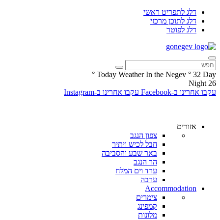
דלג לתפריט ראשי
דלג לתוכן מרכזי
דלג לפוטר
°
Today Weather In the Negev
°
32
Day
Night
26
עקבו אחרינו ב-Facebook
עקבו אחרינו ב-Instagram
אזורים
צפון הנגב
חבל לכיש ויתיר
באר שבע והסביבה
הר הנגב
ערד וים המלח
ערבה
Accommodation
צימרים
קמפינג
מלונות