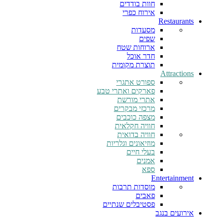
חוות בודדים
אירוח כפרי
Restaurants
מסעדות
שפים
ארוחות שטח
חדר אוכל
תוצרת מקומית
Attractions
ספורט אתגרי
פארקים ואתרי טבע
אתרי מורשת
מרכזי מבקרים
מצפה כוכבים
חוויה חקלאית
חוויה בדואית
מוזיאונים וגלריות
בעלי חיים
אמנים
ספא
Entertainment
מוסדות תרבות
פאבים
פסטיבלים שנתיים
אירועים בנגב