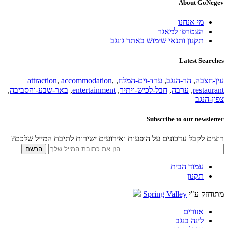
About GoNegev
מי אנחנו
הצטרפו למאגר
תקנון ותנאי שימוש באתר גונגב
Latest Searches
עין-חצבה
,
הר-הנגב
,
ערד-וים-המלח
,
,
accommodation
,
attraction
restaurant
,
ערבה
,
חבל-לכיש-ויתיר
,
entertainment
,
באר-שבע-והסביבה
,
צפון-הנגב
Subscribe to our newsletter
רוצים לקבל עדכונים על הופעות ואירועים ישירות לתיבת המייל שלכם?
עמוד הבית
תקנון
מתוחזק ע"י
Spring Valley
אזורים
לינה בנגב