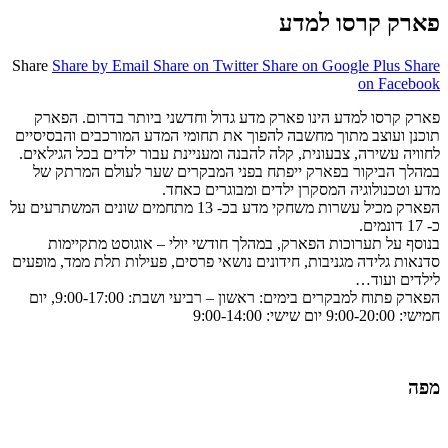
פארק קרסו למדע
Share
Share by Email
Share on Twitter
Share on Google Plus
Share
on Facebook
פארק קרסו למדע הינו פארק מדע גדול וחדשני ביותר בדרום. הפארק
תוכנן ועוצב מתוך מחשבה להפוך את תחומי המדע המורכבים והבסיסיים
לחוויה עשירה, צבעונית, קלה להבנה ומעניינת עבור ילדים בכל הגילאים.
במהלך הביקור בפארק ייפתח בפני המבקרים שער לעולם המרתק של
מדע וטכנולוגיה המסקרן ילדים ומבוגרים כאחד.
הפארק מכיל עשרות משחקי מדע בכ- 13 מתחמים שונים המשתרעים על
כ- 17 דונמים.
בנוסף על תערוכות הפארק, במהלך חודשי יולי – אוגוסט מתקיימות
סדנאות גלידה מגניבות, חידונים נושאי פרסים, פעילות תלת ממד, מופעים
לילדים ועוד…
הפארק פתוח למבקרים בימים: ראשון – רביעי ושבת: 9:00-17:00, יום
חמישי: 9:00-20:00 יום שישי: 9:00-14:00
מפה