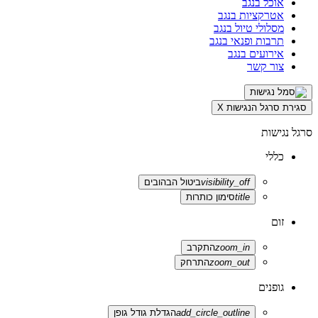
אוכל בנגב
אטרקציות בנגב
מסלולי טיול בנגב
תרבות ופנאי בנגב
אירועים בנגב
צור קשר
סגירת סרגל הנגישות
X
סרגל נגישות
כללי
visibility_off
ביטול הבהובים
title
סימון כותרות
זום
zoom_in
התקרב
zoom_out
התרחק
גופנים
add_circle_outline
הגדלת גודל גופן