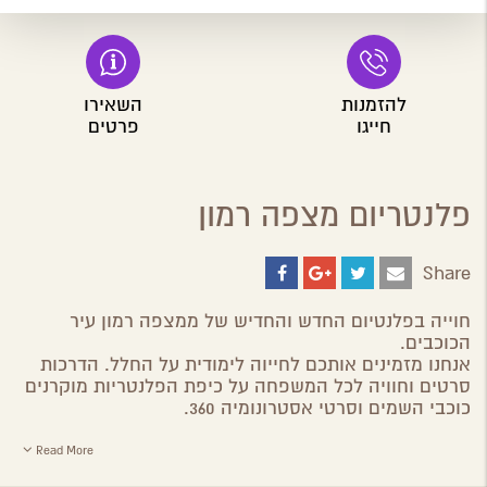
להזמנות
השאירו
חייגו
פרטים
פלנטריום מצפה רמון
Share
Share
Share
Share
Share
on
on
on
by
ebook
Google
Twitter
Email
חוייה בפלנטיום החדש והחדיש של ממצפה רמון עיר
Plus
הכוכבים.
אנחנו מזמינים אותכם לחייוה לימודית על החלל. הדרכות
סרטים וחוויה לכל המשפחה על כיפת הפלנטריות מוקרנים
כוכבי השמים וסרטי אסטרונומיה 360.
Read More