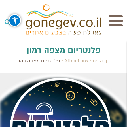
חיפוש
פלנטריום מצפה רמון
דף הבית
/
Attractions
/
פלנטריום מצפה רמון
Search Category / Business
Region / Settlement
חפש