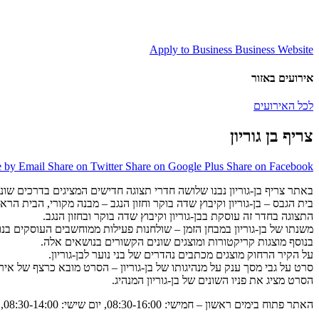
Apply to Business
Business Website
אירועים באזור
לכל האירועים
צריף בן גוריון
e by Email
Share on Twitter
Share on Google Plus
Share on Facebook
באתר צריף בן-גוריון נבנו שלושה חדרי תצוגה חדישים המציגים בדרכים שונו
בית הגבס – בן-גוריון וקיבוץ שדה בוקר וחזון הנגב – מבנה מקורי, הבית הרא
התצוגה בחדר זה עוסקת בבן-גוריון וקיבוץ שדה בוקר ובחזון הנגב.
משנתו של בן-גוריון במבחן הזמן – שולחנות פעילות ממוחשבים העוסקים בנו
בנוסף מוצגות קריקטורות ומוצגים שונים הקשורים בנושאים אלה.
על הקיר הרחוק מוצגים מכתבים נהדרים של בני נוער לבן-גוריון.
סרט על גבי מסך ענק על מנהיגותו של בן-גוריון – הסרט מובא כרצף של אירוע
הסרט מציג את פניו השונים של בן-גוריון המנהיג.
האתר פתוח בימים ראשון – חמישי: 08:30-16:00, יום שישי: 08:30-14:00, יום שבת: 10:00-16:00.