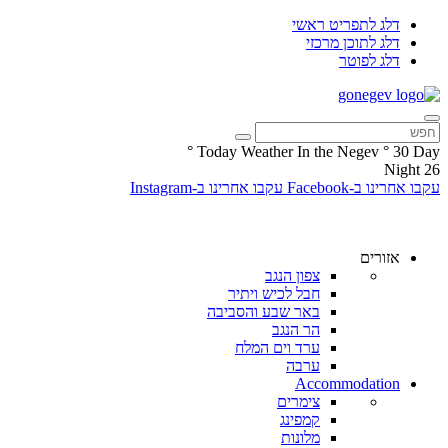
דלג לתפריט ראשי
דלג לתוכן מרכזי
דלג לפוטר
°
Today Weather In the Negev
°
30
Day
Night
26
עקבו אחרינו ב-Facebook
עקבו אחרינו ב-Instagram
אזורים
צפון הנגב
חבל לכיש ויתיר
באר שבע והסביבה
הר הנגב
ערד וים המלח
ערבה
Accommodation
צימרים
קמפינג
מלונות