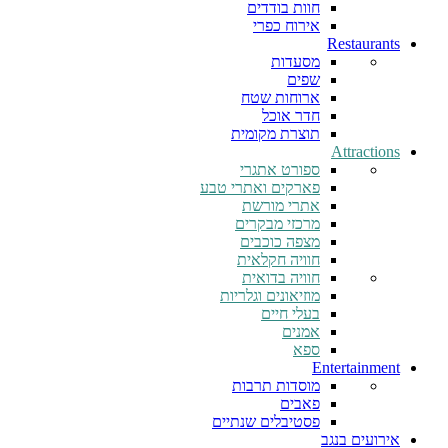
חוות בודדים
אירוח כפרי
Restaurants
מסעדות
שפים
ארוחות שטח
חדר אוכל
תוצרת מקומית
Attractions
ספורט אתגרי
פארקים ואתרי טבע
אתרי מורשת
מרכזי מבקרים
מצפה כוכבים
חוויה חקלאית
חוויה בדואית
מוזיאונים וגלריות
בעלי חיים
אמנים
ספא
Entertainment
מוסדות תרבות
פאבים
פסטיבלים שנתיים
אירועים בנגב