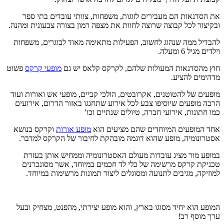
את הסדנאות הם מעבירים לזוגות, משפחות, צוותי עובדים בתי ספר
ובקיצור לכל קבוצה שרוצה לחוות את מצפה רמון בצורה צבעונית ומהנה.
להבדיל ממה שנהוג לחשוב, הפעילות מתאימה מאוד לבוגרים, משפחות
וילדים מגיל 6 ומעלה.
חוץ מהסדנאות המעולות שלהם, לקרקס קלאס יש גם
מופעי קרקס
פשוט
מדהימים להציע.
מופעים של להטוטנים, אקרובטים, הולכי קביים, מופעי אש ואורות ועוד
הרבה מופעים שיוסיפו צבע לכל אירוע שתחגגו באזור הדרום, אירועים
כמו חתונות, אירועי חברה, טיולים שנתיים וכו'
אחד המופעים המיוחדים שהם מציעים הוא
מופע אורות
וקרקס בנושא
אסטרונומיה, מופע שהוא דוגמה מובהקת לחיבור של הקרקס למדבר.
במופע מור מציג עובדות מעולם האסטרונומיה וממחיש אותן בעזרת
טכניקת קרקס מרשימה של כלי לד חכמים במיוחד, אשר מסונכרנים
למוזיקה, מגיבים לתנועה ומסוגלים ליצור תמונות מרשימות במיוחד.
המופע הוא יחיד מסוגו בארץ, והוא מופע יצירתי, מהפנט, מצחיק ובעל
ערך מוסף רב!