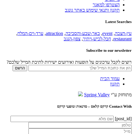
הצטרפו למאגר
תקנון ותנאי שימוש באתר גונגב
Latest Searches
עין-חצבה
,
event
,
באר-שבע-והסביבה
,
attraction
,
ערד-וים-המלח
,
restaurant
,
חבל-לכיש-ויתיר
,
צפון-הנגב
Subscribe to our newsletter
רוצים לקבל עדכונים על הופעות ואירועים ישירות לתיבת המייל שלכם?
עמוד הבית
תקנון
מתוחזק ע"י
Spring Valley
Contact With קרקס קלאס – סדנאות ומופעי קרקס
[post_id]