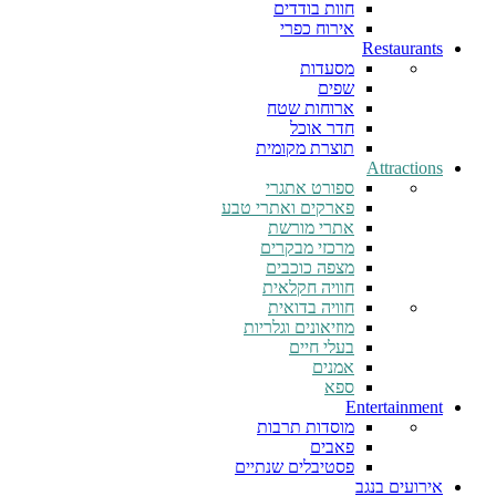
חוות בודדים
אירוח כפרי
Restaurants
מסעדות
שפים
ארוחות שטח
חדר אוכל
תוצרת מקומית
Attractions
ספורט אתגרי
פארקים ואתרי טבע
אתרי מורשת
מרכזי מבקרים
מצפה כוכבים
חוויה חקלאית
חוויה בדואית
מוזיאונים וגלריות
בעלי חיים
אמנים
ספא
Entertainment
מוסדות תרבות
פאבים
פסטיבלים שנתיים
אירועים בנגב