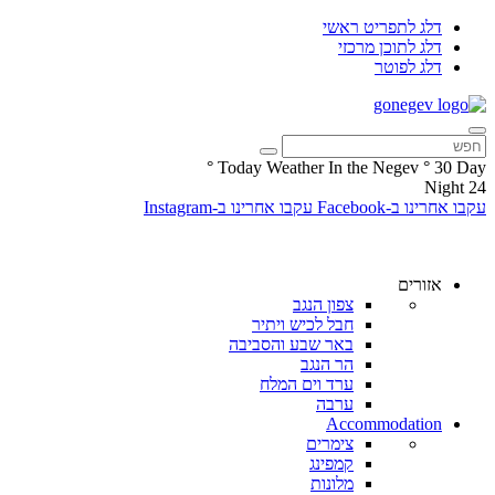
דלג לתפריט ראשי
דלג לתוכן מרכזי
דלג לפוטר
°
Today Weather In the Negev
°
30
Day
Night
24
עקבו אחרינו ב-Facebook
עקבו אחרינו ב-Instagram
אזורים
צפון הנגב
חבל לכיש ויתיר
באר שבע והסביבה
הר הנגב
ערד וים המלח
ערבה
Accommodation
צימרים
קמפינג
מלונות