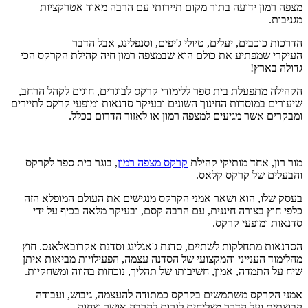
מצפה רמון ידועה בתור מקום תיירותי עם הרבה מאוד אטרקציות
מגניבות.
הדרכות כוכבים, יעלים, טיולי ג'יפים, וסנפלינג, אבל הדבר
העיקרי שמפתיע את כולם הוא שבמצפה רמון חיה קהילת הקרקס הכי
גדולה בארץ!
הקהילה מתפעלת בית ספר ללימודי קרקס לבוגרים, חוגים לקהל הרחב,
שיעורים במוסדות החינוך השונים ובעיקר סדנאות ומופעי קרקס לתיירים
ומבקרים אשר מגיעים למצפה רמון או לאזור הדרום בכלל.
מור רון, אחד מותיקי קהילת
קרקס מצפה רמון
, בוגר בית ספר לקרקס
והבעלים של קרקס קלאס.
בעסק שלו, הוא ושאר אמני הקרקס מנגישים את העולם המופלא הזה
כלפי חוץ בצורה חיננית, עם הרבה קסם, ובעיקר מלאה בכיף על ידי
סדנאות ומופעי קרקס.
הסדנאות מתחלקות לשתיים, סדנת ג'אגלינג וסדנת אקרובאלאנס. חוץ
מהלימוד הענייני והמקצועי של הסדנה עצמה, הפעילויות מביאות איתן
שיח על התמדה, אמון, חשיבותו של תהליך, נוכחות בהווה ומשחקיות.
אמני הקרקס משתמשים בקרקס כמתודה להעצמה, גיבוש, ועבודה
קבוצתית ועל הדרך מצליחים לגרום להרבה אושר וצחוק.