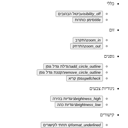
כללי
visibility_off
ביטול הבהובים
title
סימון כותרות
זום
zoom_in
התקרב
zoom_out
התרחק
גופנים
add_circle_outline
הגדלת גודל גופן
remove_circle_outline
הקטנת גודל גופן
spellcheck
גופן קריא
ניגודיות צבעים
brightness_high
ניגודיות בהירה
brightness_low
ניגודיות כהה
קישורים
format_underlined
קו תחתי לקישורים