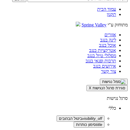
עמוד הבית
תקנון
מתוחזק ע"י
Spring Valley
אזורים
לינה בנגב
אוכל בנגב
אטרקציות בנגב
מסלולי טיול בנגב
תרבות ופנאי בנגב
אירועים בנגב
צור קשר
סגירת סרגל הנגישות
X
סרגל נגישות
כללי
visibility_off
ביטול הבהובים
title
סימון כותרות