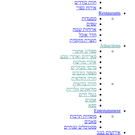
חוות בודדים
אירוח כפרי
Restaurants
מסעדות
שפים
ארוחות שטח
חדר אוכל
תוצרת מקומית
Attractions
ספורט אתגרי
פארקים ואתרי טבע
אתרי מורשת
מרכזי מבקרים
מצפה כוכבים
חוויה חקלאית
חוויה בדואית
מוזיאונים וגלריות
בעלי חיים
אמנים
ספא
Entertainment
מוסדות תרבות
פאבים
פסטיבלים שנתיים
אירועים בנגב