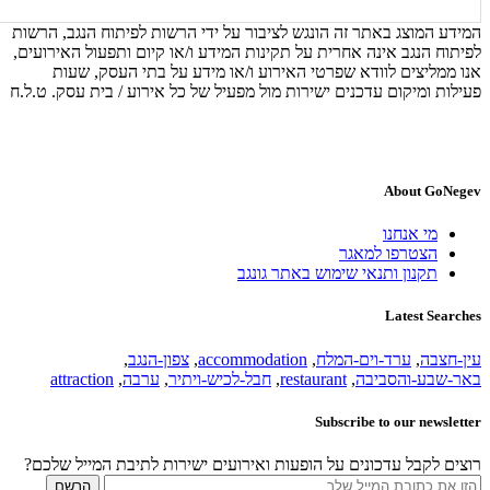
המידע המוצג באתר זה הונגש לציבור על ידי הרשות לפיתוח הנגב, הרשות
לפיתוח הנגב אינה אחרית על תקינות המידע ו/או קיום ותפעול האירועים,
אנו ממליצים לוודא שפרטי האירוע ו/או מידע על בתי העסק, שעות
פעילות ומיקום עדכנים ישירות מול מפעיל של כל אירוע / בית עסק. ט.ל.ח
About GoNegev
מי אנחנו
הצטרפו למאגר
תקנון ותנאי שימוש באתר גונגב
Latest Searches
עין-חצבה
,
ערד-וים-המלח
,
accommodation
,
צפון-הנגב
,
באר-שבע-והסביבה
,
restaurant
,
חבל-לכיש-ויתיר
,
ערבה
,
attraction
Subscribe to our newsletter
רוצים לקבל עדכונים על הופעות ואירועים ישירות לתיבת המייל שלכם?