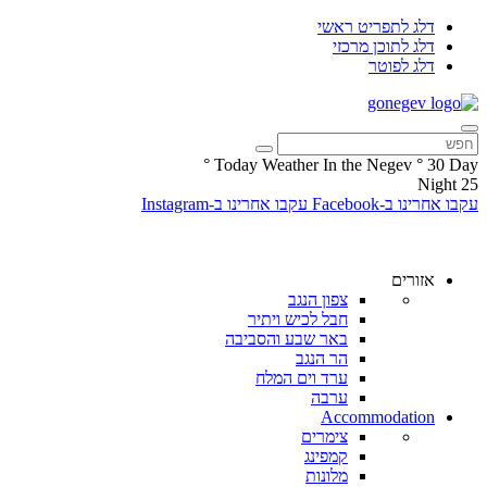
דלג לתפריט ראשי
דלג לתוכן מרכזי
דלג לפוטר
°
Today Weather In the Negev
°
30
Day
Night
25
עקבו אחרינו ב-Facebook
עקבו אחרינו ב-Instagram
אזורים
צפון הנגב
חבל לכיש ויתיר
באר שבע והסביבה
הר הנגב
ערד וים המלח
ערבה
Accommodation
צימרים
קמפינג
מלונות