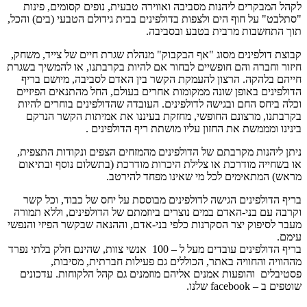
לקהל המבקרים ליהנות מסביבה ואווירה טבעית, נופים קסומים, פינות
"סתלבט" על חוף הים ולצפות בדולפינים בבית גידולם הטבעי (בים) והכל,
תוך התחשבות מרבית בטבע ובסביבה.
קבוצת דולפינים מסוג "אף הבקבוק" מנהלת שגרת חיים של צייד, משחק,
חיזור וחברה והם חופשיים לבחור אם להיות בקרבתנו, או להמשיך בשגרת
חייהם בלהקה. הרצון להעמקת הקשר בין האדם לסביבה, מיושם בריף
הדולפינים באופן שונה ממקומות אחרים בעולם, החל מהתנאים הפיזיים
וכלה ביחס החם ובגישה לדולפינים. העובדה שהדולפינים בוחרים להיות
בקרבתנו, מרצונם החופשי, מחזקת בעיננו את אמיתות הקשר הנרקם
בינינו ומממשת את החזון עליו מושתת ריף הדולפינים .
ניתן ליהנות מקרבתם של הדולפינים מהמזחים הצפים ונקודות התצפית,
או בשחייה מודרכת או צלילת היכרות מודרכת (בתשלום נוסף ובתיאום
מראש) המתאימים לכל מי שאינו מפחד להירטב.
בריף הדולפינים הגישה לדולפינים מבוססת על יחס של כבוד, וכל קשר
וקרבה עם בני-האדם במים נוצרים ביוזמתם של הדולפינים, וללא תמורה
מעבר לסיפוק יצר הסקרנות כלפי בני-אדם, וההנאה שבקשר הפיזי והנפשי
עימם.
בריף הדולפינים עובדים מעל ל – 100 אנשי צוות, שהינם חלק בלתי נפרד
מההוויה והחוויה באתר, הכוללים גם פעילות חברתית, מסיבות,
פסטיבלים והופעות אמנים אליהם מוזמנים גם קהל הלקוחות. עדכונים
שוטפים ב – facebook שלנו.