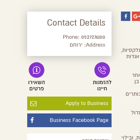
Contact Details
Phone:
0527276100
Address:
ירוחם
לקסיות,
אגדות
אחר
בן
להזמנות
השאירו
חייגו
פרטים
ותרים
Apply to Business
דול
Business Facebook Page
 ובילוי