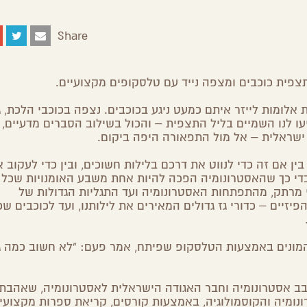
Share
Share
Share
Share
Share
on
on
on
by
Facebook
Google
Twitter
Email
Plus
תצפית כוכבים ומצפה נייד עם טלסקופים מקצועיים.
אלומות לייזר איתם כמעט ניגע בכוכבים. נצפה בכוכבי הלכת, ג
יעו לנו השמיים בליל התצפית – והכול בשילוב הסברים מדעיים, 
ישראלית – אל מול התפאורה היפה ביקום.
ן אם זה כדי לנווט את דרכם בלילות חשוכים, ובין כדי לעקוב 
כדי כך שהאסטרונומיה הפכה להיות אחת משבע האומנויות שכל 
י מרתק, מהתפתחות האסטרונומיה ועד התגליות הגדולות של
יזיים – כדורי גז גדולים המאירים את לילותנו, ועד לכוכבים שכ
להמונים באמצעות הטלסקופ שפיתח, אמר פעם: “לא חשוב כמה ג
ל ידי משה גלנץ – חובב אסטרונומיה וחבר האגודה הישראלית לאסטרונומיה, שאהבת
ומיה והקוסמולוגיה, באמצעות קורסים, קריאת ספרות מקצועית,