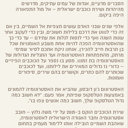
הסברים מדעיים, אגדות של עמים עתיקים, מדרשים
מהיהדות ושירת כוכבים ישראלית – אל מול התפאורה
היפה ביקום.
אלפי שנים שבני האדם עושים תצפיות אל השמיים, בין אם
זה כדי לנווט את דרכם בלילות חשוכים, ובין כדי לעקוב אחר
עונות השנה ואף כדי לנסות לגלות את עתידם – עד כדי כך
שהאסטרונומיה הפכה להיות אחת משבע האומנויות שכל
בן תרבות חייב להכירן. אנחנו ניקח אתכם לסיור שמימי
מרתק, מהתפתחות האסטרונומיה ועד התגליות הגדולות של
האסטרונומיה בת זמננו. מסע בו נספר על הכוכבים הפיזיים
– כדורי גז גדולים המאירים את לילותנו, ועד לכוכבים
שכותרים להם כתרים, וקושרים בהם שירים, סיפורים
ואמונות.
האסטרונום ג’ון דובסון, שהביא את האסטרונומיה להמונים
באמצעות הטלסקופ שפיתח, אמר פעם: “לא חשוב כמה
גדול הטלסקופ שלך, חשוב כמה אנשים צפו בו”.
שירת הכוכבים הוקם ב-2015 על ידי משה גלנץ – חובב
אסטרונומיה וחבר האגודה הישראלית לאסטרונומיה,
שאהבת השמיים הובילה אותו ללימוד מעמיק בתחום