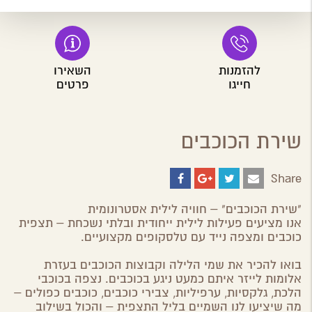
להזמנות
השאירו
חייגו
פרטים
שירת הכוכבים
Share
Share
Share
Share
Share
on
on
on
by
ebook
Google
Twitter
Email
"שירת הכוכבים" – חוויה לילית אסטרונומית
Plus
אנו מציעים פעילות לילית ייחודית ובלתי נשכחת – תצפית
כוכבים ומצפה נייד עם טלסקופים מקצועיים.
בואו להכיר את שמי הלילה וקבוצות הכוכבים בעזרת
אלומות לייזר איתם כמעט ניגע בכוכבים. נצפה בכוכבי
הלכת, גלקסיות, ערפיליות, צבירי כוכבים, כוכבים כפולים –
מה שיציעו לנו השמיים בליל התצפית – והכול בשילוב