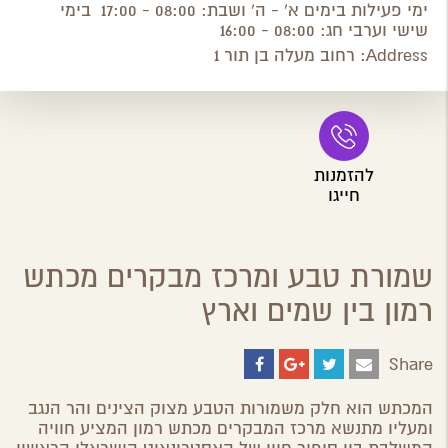
ימי פעילות בימים א' - ה' ושבת: 08:00 - 17:00 בימי
שישי וערבי חג: 08:00 - 16:00
Address:
רחוב מעלה בן תור 1
להזמנות
חייגו
שמורת טבע ומרכז מבקרים מכתש
רמון בין שמים וארץ
Share
Share
Share
Share
Share
on
on
on
by
ebook
Google
Twitter
Email
המכתש הוא חלק משמורות הטבע מצוק הצינים והר הנגב
Plus
ומעליו מתנשא מרכז המבקרים מכתש רמון המציע חוויה