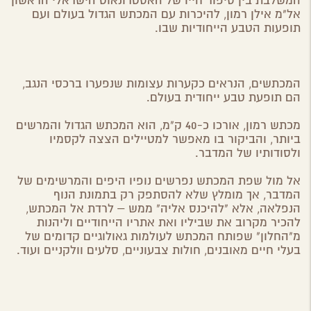
המשלבת בין סיפור חייו של האסטרונאוט הישראלי הראשון
אל"מ אילן רמון, להיכרות עם המכתש הגדול בעולם ועם
תופעות הטבע הייחודיות שבו.
המכתשים, הנראים כקערות עצומות שנפערו ברכסי הנגב,
הם תופעת טבע ייחודית בעולם.
מכתש רמון, אורכו כ-40 ק"מ, הוא המכתש הגדול והמרשים
ביותר, והביקור בו מאפשר למטיילים הצצה לקסמיו
ולסודותיו של המדבר.
אל מול שפת המכתש נפרשים נופיו היפים והמרשימים של
המדבר, אך מומלץ שלא להסתפק רק בתמונת הנוף
הנפלאה, אלא "להיכנס אליה" ממש – לרדת אל המכתש,
להכיר מקרוב את שביליו ואת אתריו הייחודיים וליהנות
מ"החלון" שפותח המכתש לעולמות גאולוגיים קדומים של
בעלי חיים מאובנים, חולות צבעוניים, סלעים וולקניים ועוד.