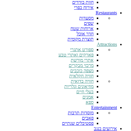
חוות בודדים
אירוח כפרי
Restaurants
מסעדות
שפים
ארוחות שטח
חדר אוכל
תוצרת מקומית
Attractions
ספורט אתגרי
פארקים ואתרי טבע
אתרי מורשת
מרכזי מבקרים
מצפה כוכבים
חוויה חקלאית
חוויה בדואית
מוזיאונים וגלריות
בעלי חיים
אמנים
ספא
Entertainment
מוסדות תרבות
פאבים
פסטיבלים שנתיים
אירועים בנגב