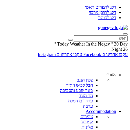
דלג לתפריט ראשי
דלג לתוכן מרכזי
דלג לפוטר
°
Today Weather In the Negev
°
30
Day
Night
26
עקבו אחרינו ב-Facebook
עקבו אחרינו ב-Instagram
אזורים
צפון הנגב
חבל לכיש ויתיר
באר שבע והסביבה
הר הנגב
ערד וים המלח
ערבה
Accommodation
צימרים
קמפינג
מלונות