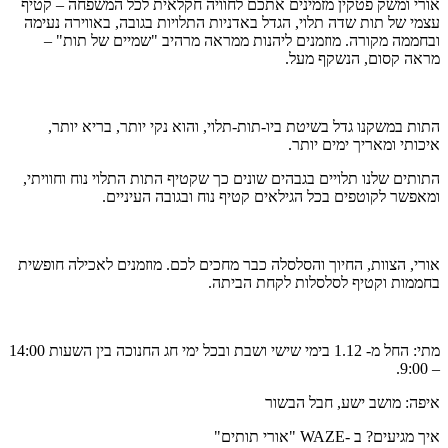
אורי ומשק פטקין מזמינים אתכם לחוויה חקלאית לכל המשפחה – קטיף
עצמי של תות שדה תלוי, הגדל באדניות התלויות בגובה, באווירה נעימה
ובחממה מקורה. מוזמנים ליהנות ממראה מרהיב "שמיים של תות" –
מראה קסום, הנשקף מעל.
התות במשקנו גדל בשיטת ביו-תות-תלוי, והוא נקי יותר, בריא יותר,
איכותי ומאריך ימים יותר.
התותים שלנו תלויים בגבהים שונים כך שקטיף התות התלוי נוח וחוויתי,
ומאפשר לקוטפים בכל הגילאים קטיף נוח ובגובה העיניים.
אורי, הצוות, החיוך והסלסלה כבר מחכים לכם. מוזמנים לאכילה חופשית
בחממות וקטיף לסלסלות לקחת הביתה.
מתי: החל מ- 1.12 בימי שישי ושבת ובכל ימי חג החנוכה בין השעות 14:00
– 9:00.
איפה: מושב ישע, חבל הבשור
איך מגיעים? ב -WAZE "אורי תותים"