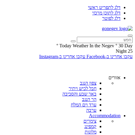
דלג לתפריט ראשי
דלג לתוכן מרכזי
דלג לפוטר
°
Today Weather In the Negev
°
30
Day
Night
25
עקבו אחרינו ב-Facebook
עקבו אחרינו ב-Instagram
אזורים
צפון הנגב
חבל לכיש ויתיר
באר שבע והסביבה
הר הנגב
ערד וים המלח
ערבה
Accommodation
צימרים
קמפינג
מלונות