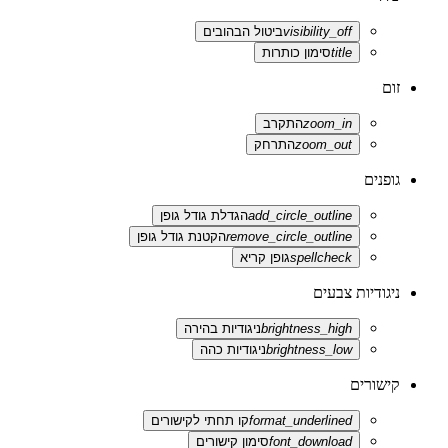
visibility_off
ביטול הבהובים
title
סימון כותרות
זום
zoom_in
התקרב
zoom_out
התרחק
גופנים
add_circle_outline
הגדלת גודל גופן
remove_circle_outline
הקטנת גודל גופן
spellcheck
גופן קריא
ניגודיות צבעים
brightness_high
ניגודיות בהירה
brightness_low
ניגודיות כהה
קישורים
format_underlined
קו תחתי לקישורים
font_download
סימון קישורים