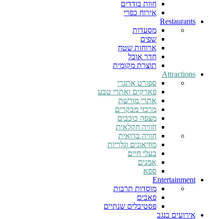
חוות בודדים
אירוח כפרי
Restaurants
מסעדות
שפים
ארוחות שטח
חדר אוכל
תוצרת מקומית
Attractions
ספורט אתגרי
פארקים ואתרי טבע
אתרי מורשת
מרכזי מבקרים
מצפה כוכבים
חוויה חקלאית
חוויה בדואית
מוזיאונים וגלריות
בעלי חיים
אמנים
ספא
Entertainment
מוסדות תרבות
פאבים
פסטיבלים שנתיים
אירועים בנגב