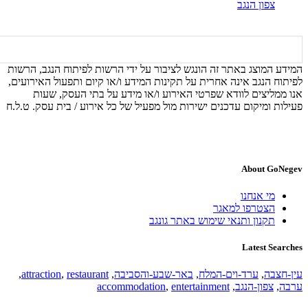
צפון הנגב
המידע המוצג באתר זה הונגש לציבור על ידי הרשות לפיתוח הנגב, הרשות
לפיתוח הנגב אינה אחרית על תקינות המידע ו/או קיום ותפעול האירועים,
אנו ממליצים לוודא שפרטי האירוע ו/או מידע על בתי העסק, שעות
פעילות ומיקום עדכנים ישירות מול מפעיל של כל אירוע / בית עסק. ט.ל.ח
About GoNegev
מי אנחנו
הצטרפו למאגר
תקנון ותנאי שימוש באתר גונגב
Latest Searches
עין-חצבה
,
ערד-וים-המלח
,
באר-שבע-והסביבה
,
restaurant
,
attraction
,
ערבה
,
צפון-הנגב
,
entertainment
,
accommodation