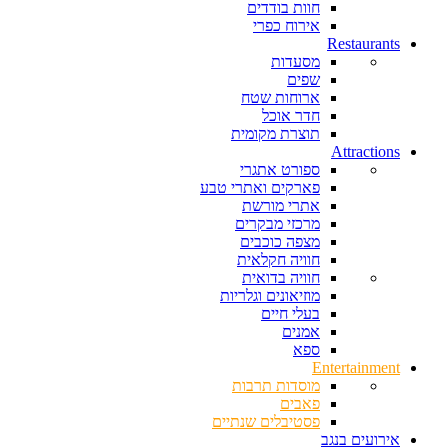
חוות בודדים
אירוח כפרי
Restaurants
מסעדות
שפים
ארוחות שטח
חדר אוכל
תוצרת מקומית
Attractions
ספורט אתגרי
פארקים ואתרי טבע
אתרי מורשת
מרכזי מבקרים
מצפה כוכבים
חוויה חקלאית
חוויה בדואית
מוזיאונים וגלריות
בעלי חיים
אמנים
ספא
Entertainment
מוסדות תרבות
פאבים
פסטיבלים שנתיים
אירועים בנגב