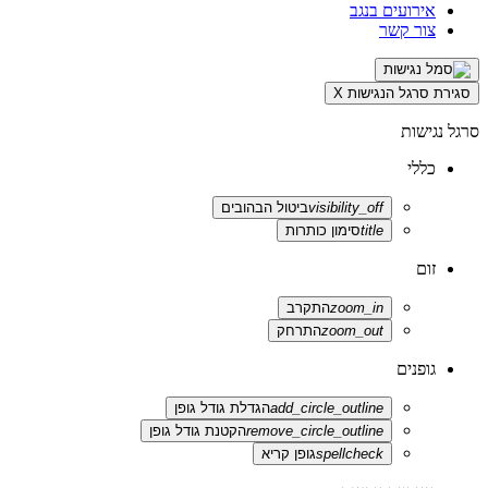
אירועים בנגב
צור קשר
סגירת סרגל הנגישות
X
סרגל נגישות
כללי
visibility_off
ביטול הבהובים
title
סימון כותרות
זום
zoom_in
התקרב
zoom_out
התרחק
גופנים
add_circle_outline
הגדלת גודל גופן
remove_circle_outline
הקטנת גודל גופן
spellcheck
גופן קריא