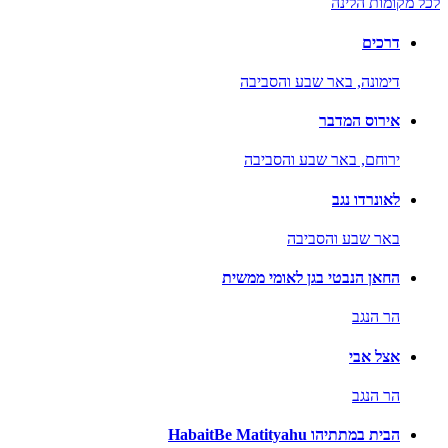
לכל מקומות הלינה
דרכים
דימונה,
באר שבע והסביבה
אירוס המדבר
ירוחם,
באר שבע והסביבה
לאונרדו נגב
באר שבע והסביבה
החאן הנבטי בגן לאומי ממשית
הר הנגב
אצל אבי
הר הנגב
הבית במתתיהו HabaitBe Matityahu