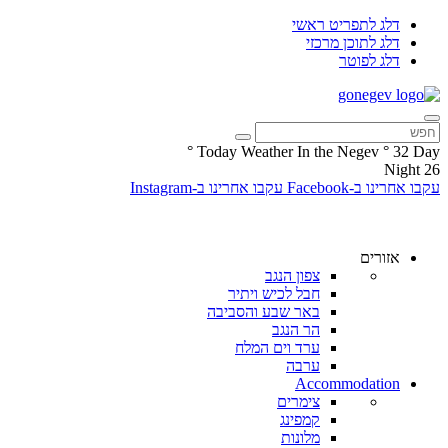
דלג לתפריט ראשי
דלג לתוכן מרכזי
דלג לפוטר
°
Today Weather In the Negev
°
32
Day
Night
26
עקבו אחרינו ב-Facebook
עקבו אחרינו ב-Instagram
אזורים
צפון הנגב
חבל לכיש ויתיר
באר שבע והסביבה
הר הנגב
ערד וים המלח
ערבה
Accommodation
צימרים
קמפינג
מלונות