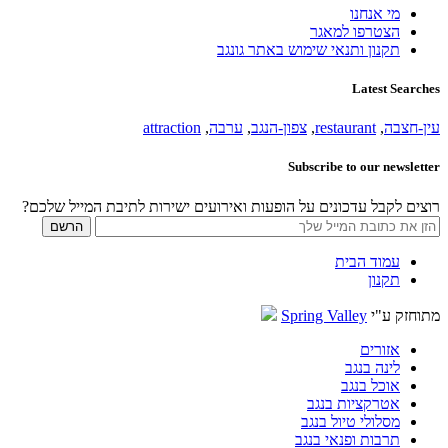
מי אנחנו
הצטרפו למאגר
תקנון ותנאי שימוש באתר גונגב
Latest Searches
עין-חצבה
,
restaurant
,
צפון-הנגב
,
ערבה
,
attraction
Subscribe to our newsletter
רוצים לקבל עדכונים על הופעות ואירועים ישירות לתיבת המייל שלכם?
עמוד הבית
תקנון
מתוחזק ע"י
Spring Valley
אזורים
לינה בנגב
אוכל בנגב
אטרקציות בנגב
מסלולי טיול בנגב
תרבות ופנאי בנגב