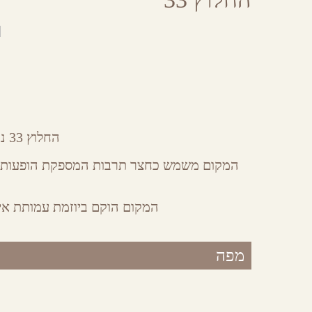
Share
Share
Share
Share
on
on
on
by
Facebook
Google
Twitter
Email
Plus
החלוץ 33 נמצא בעיר העתיקה בבאר שבע.
המקום משמש כחצר תרבות המספקת הופעות של
המקום הוקם ביוזמת עמותת איי
מפה