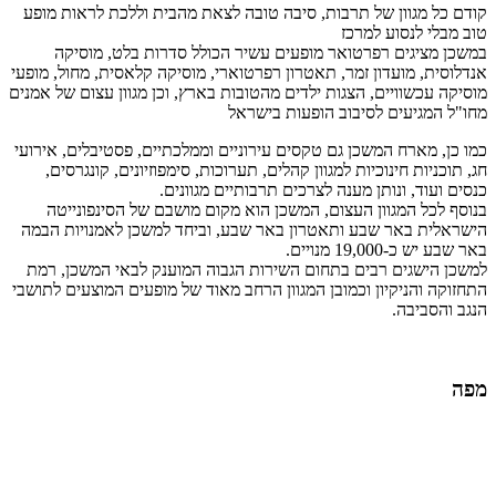
קודם כל מגוון של תרבות, סיבה טובה לצאת מהבית וללכת לראות מופע
טוב מבלי לנסוע למרכז
במשכן מציגים רפרטואר מופעים עשיר הכולל סדרות בלט, מוסיקה
אנדלוסית, מועדון זמר, תאטרון רפרטוארי, מוסיקה קלאסית, מחול, מופעי
מוסיקה עכשוויים, הצגות ילדים מהטובות בארץ, וכן מגוון עצום של אמנים
מחו"ל המגיעים לסיבוב הופעות בישראל
כמו כן, מארח המשכן גם טקסים עירוניים וממלכתיים, פסטיבלים, אירועי
חג, תוכניות חינוכיות למגוון קהלים, תערוכות, סימפוזיונים, קונגרסים,
כנסים ועוד, ונותן מענה לצרכים תרבותיים מגוונים.
בנוסף לכל המגוון העצום, המשכן הוא מקום מושבם של הסינפונייטה
הישראלית באר שבע ותאטרון באר שבע, וביחד למשכן לאמנויות הבמה
באר שבע יש כ-19,000 מנויים.
למשכן הישגים רבים בתחום השירות הגבוה המוענק לבאי המשכן, רמת
התחזוקה והניקיון וכמובן המגוון הרחב מאוד של מופעים המוצעים לתושבי
הנגב והסביבה.
מפה