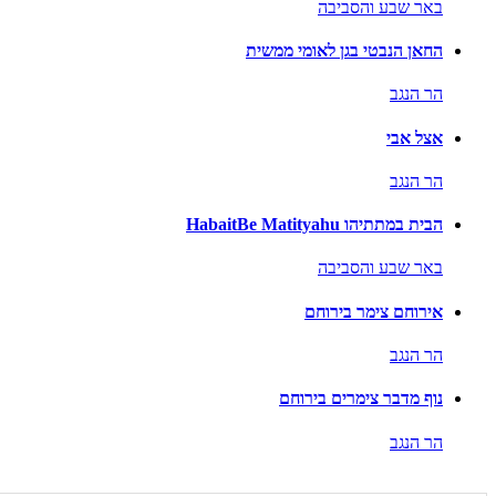
באר שבע והסביבה
החאן הנבטי בגן לאומי ממשית
הר הנגב
אצל אבי
הר הנגב
הבית במתתיהו HabaitBe Matityahu
באר שבע והסביבה
אירוחם צימר בירוחם
הר הנגב
נוף מדבר צימרים בירוחם
הר הנגב