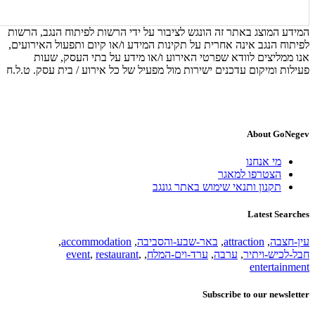
המידע המוצג באתר זה הונגש לציבור על ידי הרשות לפיתוח הנגב, הרשות
לפיתוח הנגב אינה אחרית על תקינות המידע ו/או קיום ותפעול האירועים,
אנו ממליצים לוודא שפרטי האירוע ו/או מידע על בתי העסק, שעות
פעילות ומיקום עדכנים ישירות מול מפעיל של כל אירוע / בית עסק. ט.ל.ח
About GoNegev
מי אנחנו
הצטרפו למאגר
תקנון ותנאי שימוש באתר גונגב
Latest Searches
עין-חצבה
,
attraction
,
באר-שבע-והסביבה
,
accommodation
,
חבל-לכיש-ויתיר
,
ערבה
,
ערד-וים-המלח
,
,
restaurant
,
event
entertainment
Subscribe to our newsletter