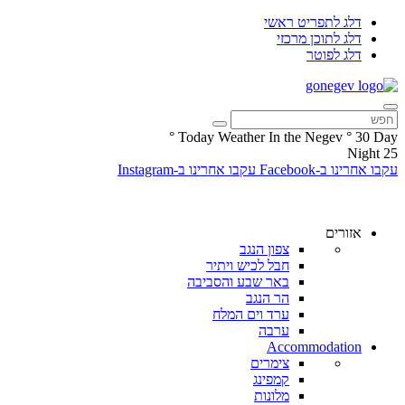
דלג לתפריט ראשי
דלג לתוכן מרכזי
דלג לפוטר
°
Today Weather In the Negev
°
30
Day
Night
25
עקבו אחרינו ב-Facebook
עקבו אחרינו ב-Instagram
אזורים
צפון הנגב
חבל לכיש ויתיר
באר שבע והסביבה
הר הנגב
ערד וים המלח
ערבה
Accommodation
צימרים
קמפינג
מלונות