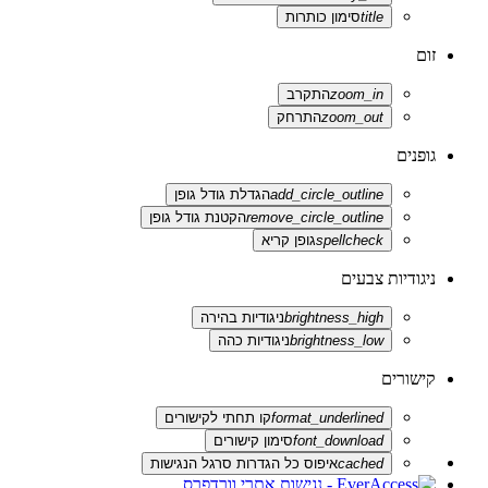
title
סימון כותרות
זום
zoom_in
התקרב
zoom_out
התרחק
גופנים
add_circle_outline
הגדלת גודל גופן
remove_circle_outline
הקטנת גודל גופן
spellcheck
גופן קריא
ניגודיות צבעים
brightness_high
ניגודיות בהירה
brightness_low
ניגודיות כהה
קישורים
format_underlined
קו תחתי לקישורים
font_download
סימון קישורים
cached
איפוס כל הגדרות סרגל הנגישות