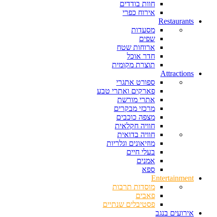
חוות בודדים
אירוח כפרי
Restaurants
מסעדות
שפים
ארוחות שטח
חדר אוכל
תוצרת מקומית
Attractions
ספורט אתגרי
פארקים ואתרי טבע
אתרי מורשת
מרכזי מבקרים
מצפה כוכבים
חוויה חקלאית
חוויה בדואית
מוזיאונים וגלריות
בעלי חיים
אמנים
ספא
Entertainment
מוסדות תרבות
פאבים
פסטיבלים שנתיים
אירועים בנגב