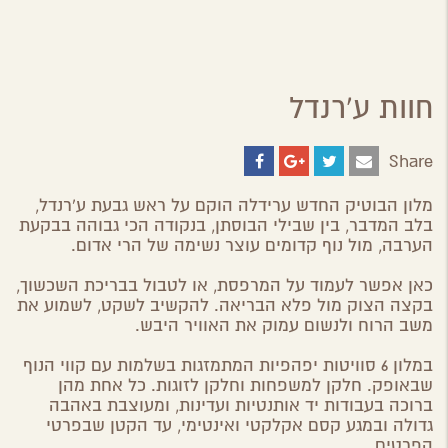
חוות ע'רנדל
Share
Share
Share
Share
Share
on
on
on
by
ebook
Google
Twitter
Email
מלון הבוטיק החדש ערידלה הוקם על ראש גבעת ע'רנדל,
Plus
בלב המדבר, בין שבילי הבוסתן, בנקודה הכי גבוהה בבקעת
הערבה, מול נוף קדומים עוצר נשימה של הרי אדום.
כאן אפשר לעמוד על המרפסת, או לטבול בבריכת השכשוך,
בקצה הצוק מול פלא הבריאה. להקשיב לשקט, לשמוע את
משב הרוח ולנשום עמוק את האוויר היבש.
במלון 6 סוויטות יפהפיות המתמזגות בשלמות עם קווי הנוף
שבאופק. חלקן למשפחות וחלקן לזוגות. כל אחת מהן
ברוכה בעבודות יד אותנטיות ועדינות, ומעוצבת באהבה
גדולה ובמגע קסם אקלקטי ואינטימי, עד הקטן שבפרטי
הפרטים.