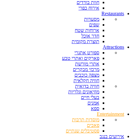
חוות בודדים
אירוח כפרי
Restaurants
מסעדות
שפים
ארוחות שטח
חדר אוכל
תוצרת מקומית
Attractions
ספורט אתגרי
פארקים ואתרי טבע
אתרי מורשת
מרכזי מבקרים
מצפה כוכבים
חוויה חקלאית
חוויה בדואית
מוזיאונים וגלריות
בעלי חיים
אמנים
ספא
Entertainment
מוסדות תרבות
פאבים
פסטיבלים שנתיים
אירועים בנגב