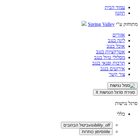
עמוד הבית
תקנון
מתוחזק ע"י
Spring Valley
אזורים
לינה בנגב
אוכל בנגב
אטרקציות בנגב
מסלולי טיול בנגב
תרבות ופנאי בנגב
אירועים בנגב
צור קשר
סגירת סרגל הנגישות
X
סרגל נגישות
כללי
visibility_off
ביטול הבהובים
title
סימון כותרות