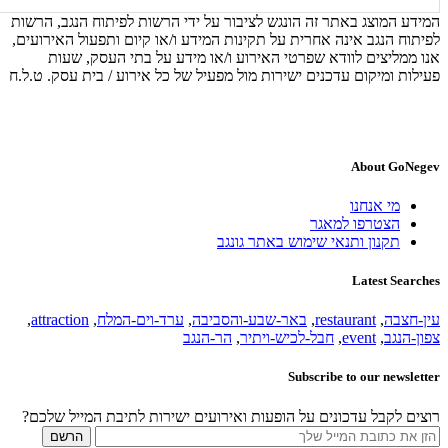
המידע המוצג באתר זה הונגש לציבור על ידי הרשות לפיתוח הנגב, הרשות
לפיתוח הנגב אינה אחרית על תקינות המידע ו/או קיום ותפעול האירועים,
אנו ממליצים לוודא שפרטי האירוע ו/או מידע על בתי העסק, שעות
פעילות ומיקום עדכנים ישירות מול מפעיל של כל אירוע / בית עסק. ט.ל.ח
About GoNegev
מי אנחנו
הצטרפו למאגר
תקנון ותנאי שימוש באתר גונגב
Latest Searches
עין-חצבה
,
restaurant
,
באר-שבע-והסביבה
,
ערד-וים-המלח
,
attraction
,
צפון-הנגב
,
event
,
חבל-לכיש-ויתיר
,
הר-הנגב
Subscribe to our newsletter
רוצים לקבל עדכונים על הופעות ואירועים ישירות לתיבת המייל שלכם?