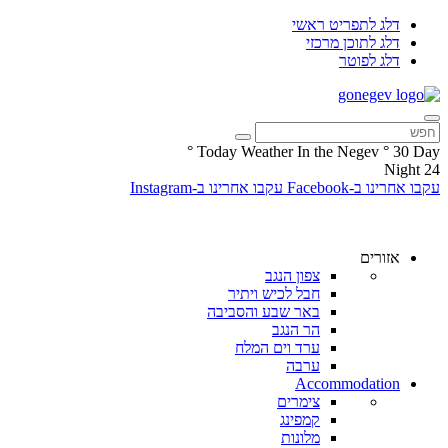
דלג לתפריט ראשי
דלג לתוכן מרכזי
דלג לפוטר
°
Today Weather In the Negev
°
30
Day
Night
24
עקבו אחרינו ב-Facebook
עקבו אחרינו ב-Instagram
אזורים
צפון הנגב
חבל לכיש ויתיר
באר שבע והסביבה
הר הנגב
ערד וים המלח
ערבה
Accommodation
צימרים
קמפינג
מלונות