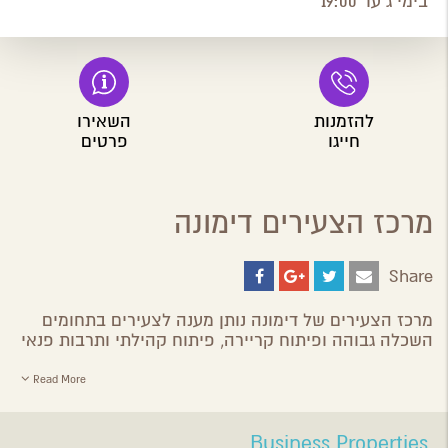
בימי ג עד 19:00
להזמנות
השאירו
חייגו
פרטים
מרכז הצעירים דימונה
Share
Share
Share
Share
Share
on
on
on
by
ebook
Google
Twitter
Email
מרכז הצעירים של דימונה נותן מענה לצעירים בתחומים
Plus
השכלה גבוהה ופיתוח קריירה, פיתוח קהילתי ותרבות פנאי
Read More
Business Properties