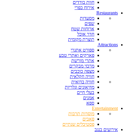
חוות בודדים
אירוח כפרי
Restaurants
מסעדות
שפים
ארוחות שטח
חדר אוכל
תוצרת מקומית
Attractions
ספורט אתגרי
פארקים ואתרי טבע
אתרי מורשת
מרכזי מבקרים
מצפה כוכבים
חוויה חקלאית
חוויה בדואית
מוזיאונים וגלריות
בעלי חיים
אמנים
ספא
Entertainment
מוסדות תרבות
פאבים
פסטיבלים שנתיים
אירועים בנגב