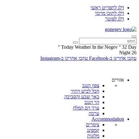
דלג לתפריט ראשי
דלג לתוכן מרכזי
דלג לפוטר
°
Today Weather In the Negev
°
32
Day
Night
26
עקבו אחרינו ב-Facebook
עקבו אחרינו ב-Instagram
אזורים
צפון הנגב
חבל לכיש ויתיר
באר שבע והסביבה
הר הנגב
ערד וים המלח
ערבה
Accommodation
צימרים
קמפינג
מלונות