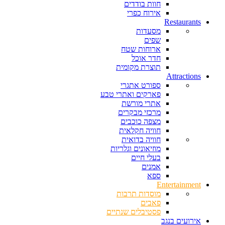
חוות בודדים
אירוח כפרי
Restaurants
מסעדות
שפים
ארוחות שטח
חדר אוכל
תוצרת מקומית
Attractions
ספורט אתגרי
פארקים ואתרי טבע
אתרי מורשת
מרכזי מבקרים
מצפה כוכבים
חוויה חקלאית
חוויה בדואית
מוזיאונים וגלריות
בעלי חיים
אמנים
ספא
Entertainment
מוסדות תרבות
פאבים
פסטיבלים שנתיים
אירועים בנגב