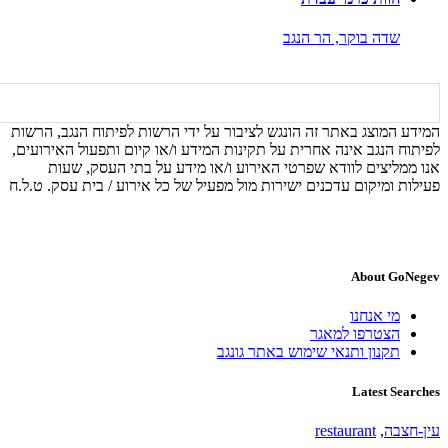
שדה בוקר,
הר הנגב
המידע המוצג באתר זה הונגש לציבור על ידי הרשות לפיתוח הנגב, הרשות
לפיתוח הנגב אינה אחרית על תקינות המידע ו/או קיום ותפעול האירועים,
אנו ממליצים לוודא שפרטי האירוע ו/או מידע על בתי העסק, שעות
פעילות ומיקום עדכנים ישירות מול מפעיל של כל אירוע / בית עסק. ט.ל.ח
About GoNegev
מי אנחנו
הצטרפו למאגר
תקנון ותנאי שימוש באתר גונגב
Latest Searches
עין-חצבה
,
restaurant