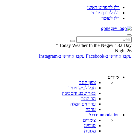
דלג לתפריט ראשי
דלג לתוכן מרכזי
דלג לפוטר
°
Today Weather In the Negev
°
32
Day
Night
26
עקבו אחרינו ב-Facebook
עקבו אחרינו ב-Instagram
אזורים
צפון הנגב
חבל לכיש ויתיר
באר שבע והסביבה
הר הנגב
ערד וים המלח
ערבה
Accommodation
צימרים
קמפינג
מלונות