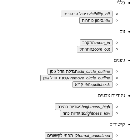
כללי
visibility_off
ביטול הבהובים
title
סימון כותרות
זום
zoom_in
התקרב
zoom_out
התרחק
גופנים
add_circle_outline
הגדלת גודל גופן
remove_circle_outline
הקטנת גודל גופן
spellcheck
גופן קריא
ניגודיות צבעים
brightness_high
ניגודיות בהירה
brightness_low
ניגודיות כהה
קישורים
format_underlined
קו תחתי לקישורים