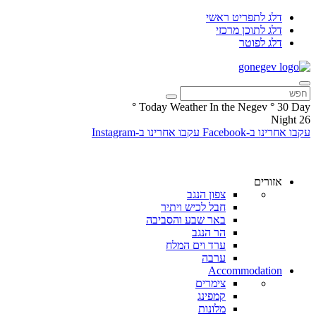
דלג לתפריט ראשי
דלג לתוכן מרכזי
דלג לפוטר
°
Today Weather In the Negev
°
30
Day
Night
26
עקבו אחרינו ב-Facebook
עקבו אחרינו ב-Instagram
אזורים
צפון הנגב
חבל לכיש ויתיר
באר שבע והסביבה
הר הנגב
ערד וים המלח
ערבה
Accommodation
צימרים
קמפינג
מלונות