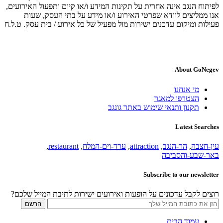
לפיתוח הנגב אינה אחרית על תקינות המידע ו/או קיום ותפעול האירועים,
אנו ממליצים לוודא שפרטי האירוע ו/או מידע על בתי העסק, שעות
פעילות ומיקום עדכנים ישירות מול מפעיל של כל אירוע / בית עסק. ט.ל.ח
About GoNegev
מי אנחנו
הצטרפו למאגר
תקנון ותנאי שימוש באתר גונגב
Latest Searches
עין-חצבה
,
הר-הנגב
,
attraction
,
ערד-וים-המלח
,
restaurant
,
באר-שבע-והסביבה
Subscribe to our newsletter
רוצים לקבל עדכונים על הופעות ואירועים ישירות לתיבת המייל שלכם?
עמוד הבית