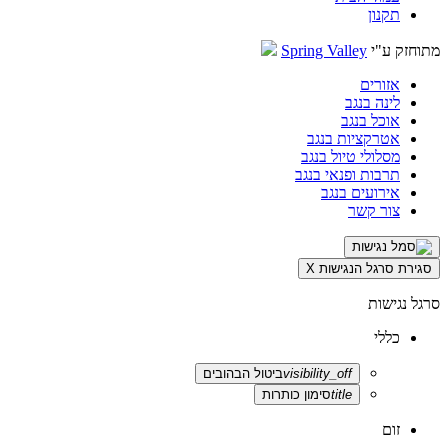
תקנון
מתוחזק ע"י
Spring Valley
אזורים
לינה בנגב
אוכל בנגב
אטרקציות בנגב
מסלולי טיול בנגב
תרבות ופנאי בנגב
אירועים בנגב
צור קשר
סגירת סרגל הנגישות
X
סרגל נגישות
כללי
visibility_off
ביטול הבהובים
title
סימון כותרות
זום