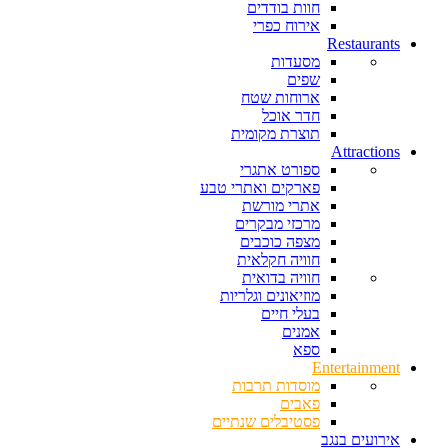
חוות בודדים
אירוח כפרי
Restaurants
מסעדות
שפים
ארוחות שטח
חדר אוכל
תוצרת מקומית
Attractions
ספורט אתגרי
פארקים ואתרי טבע
אתרי מורשת
מרכזי מבקרים
מצפה כוכבים
חוויה חקלאית
חוויה בדואית
מוזיאונים וגלריות
בעלי חיים
אמנים
ספא
Entertainment
מוסדות תרבות
פאבים
פסטיבלים שנתיים
אירועים בנגב