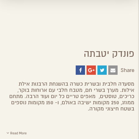
פונדק יטבתה
Share
Share
Share
Share
Share
on
on
on
by
ebook
Google
Twitter
Email
מסעדה חלבית ובשרית כשרה בהשגחת הרבנות אילת
Plus
אילות. מערך בשרי חם, מטבח חלבי עם ארוחות בוקר,
כריכים, טוסטים, מאפים טריים כל יום ועוד הרבה. מתחם
ממוזג, 250 מקומות ישיבה באולם, ו- 150 מקומות נוספים
בשטח חיצוני מקורה.
Read More