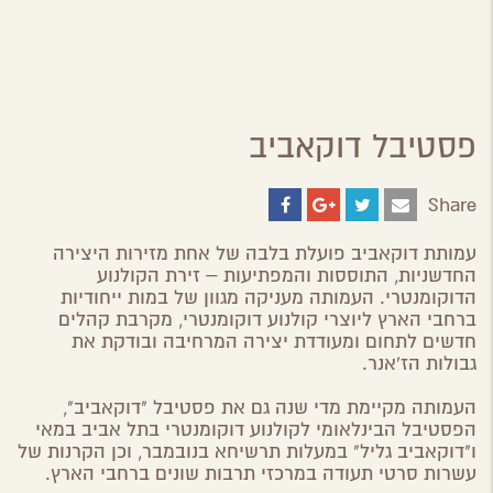
פסטיבל דוקאביב
Share
Share
Share
Share
Share
on
on
on
by
ebook
Google
Twitter
Email
עמותת דוקאביב
פועלת בלבה של אחת מזירות היצירה
Plus
החדשניות, התוססות והמפתיעות – זירת הקולנוע
הדוקומנטרי. העמותה מעניקה מגוון של במות ייחודיות
ברחבי הארץ ליוצרי קולנוע דוקומנטרי, מקרבת קהלים
חדשים לתחום ומעודדת יצירה המרחיבה ובודקת את
גבולות הז'אנר.
העמותה מקיימת מדי שנה גם את
פסטיבל "דוקאביב",
הפסטיבל הבינלאומי לקולנוע דוקומנטרי
בתל אביב במאי
ו
"דוקאביב גליל"
במעלות תרשיחא בנובמבר, וכן הקרנות של
עשרות סרטי תעודה במרכזי תרבות שונים ברחבי הארץ.