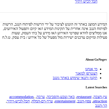
חבל לכיש ויתיר
המידע המוצג באתר זה הונגש לציבור על ידי הרשות לפיתוח הנגב, הרשות
לפיתוח הנגב אינה אחרית על תקינות המידע ו/או קיום ותפעול האירועים,
אנו ממליצים לוודא שפרטי האירוע ו/או מידע על בתי העסק, שעות
פעילות ומיקום עדכנים ישירות מול מפעיל של כל אירוע / בית עסק. ט.ל.ח
About GoNegev
מי אנחנו
הצטרפו למאגר
תקנון ותנאי שימוש באתר גונגב
Latest Searches
עין-חצבה
,
restaurant
,
באר-שבע-והסביבה
,
ערבה
,
,
accommodation
attraction
,
צפון-הנגב
,
entertainment
,
ערד-וים-המלח
,
חבל-לכיש-ויתיר
,
הר-הנגב