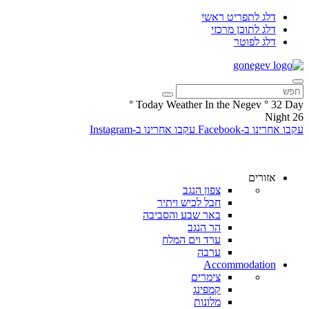
דלג לתפריט ראשי
דלג לתוכן מרכזי
דלג לפוטר
°
Today Weather In the Negev
°
32
Day
Night
26
עקבו אחרינו ב-Facebook
עקבו אחרינו ב-Instagram
אזורים
צפון הנגב
חבל לכיש ויתיר
באר שבע והסביבה
הר הנגב
ערד וים המלח
ערבה
Accommodation
צימרים
קמפינג
מלונות