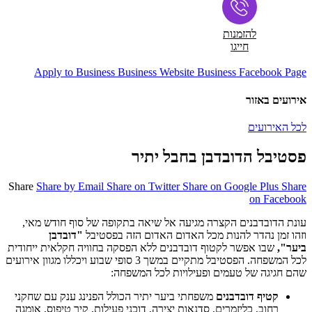
להזמנות
חייגו
Apply to Business
Business Website
Business Facebook Page
אירועים באזור
לכל האירועים
פסטיבל הדובדבן בחבל יתיר
Share
Share by Email
Share on Twitter
Share on Google Plus
Share
on Facebook
עונת הדובדבנים הקצרה מגיעה אל שיאה בתקופה של סוף חודש מאי,
וזהו זמן נהדר להנות מכל האדום האדום הזה בפסטיבל
"דובדבן
ביער",
שבו אפשר לקטוף דובדבנים ללא הפסקה בחוויה חקלאית ייחודית
לכל המשפחה. הפסטיבל מתקיים במשך 3 סופי שבוע ויכללו מגוון אירועים
שהם חגיגה של טעמים ופעילויות לכל המשפחה:
קטיף דובדבנים
משפחתי ביער יתיר הכולל הפנינג ענק עם שחקני
רחוב, כליזמרים, סדנאות יצירה, דוכני פעילות, קיר טיפוס, אומגה