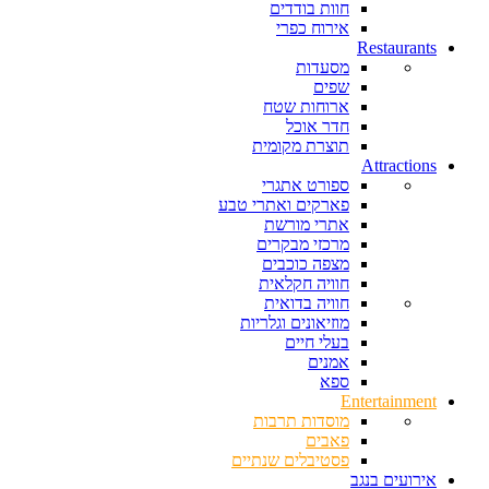
חוות בודדים
אירוח כפרי
Restaurants
מסעדות
שפים
ארוחות שטח
חדר אוכל
תוצרת מקומית
Attractions
ספורט אתגרי
פארקים ואתרי טבע
אתרי מורשת
מרכזי מבקרים
מצפה כוכבים
חוויה חקלאית
חוויה בדואית
מוזיאונים וגלריות
בעלי חיים
אמנים
ספא
Entertainment
מוסדות תרבות
פאבים
פסטיבלים שנתיים
אירועים בנגב