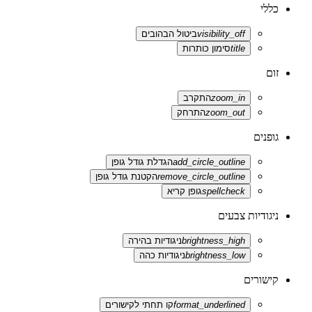
כללי
visibility_off
ביטול הבהובים
title
סימון כותרות
זום
zoom_in
התקרב
zoom_out
התרחק
גופנים
add_circle_outline
הגדלת גודל גופן
remove_circle_outline
הקטנת גודל גופן
spellcheck
גופן קריא
ניגודיות צבעים
brightness_high
ניגודיות בהירה
brightness_low
ניגודיות כהה
קישורים
format_underlined
קו תחתי לקישורים