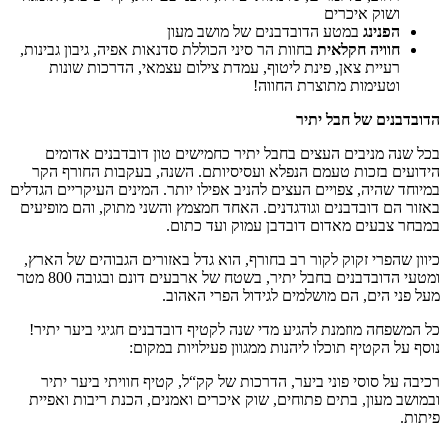
ושוק איכרים
הפנינג
במטע הדובדבנים של מושב מעון
חוויה חקלאית
בחוות הר סיני הכוללת סדנאות אפיה, גיבון גבינות,
רעיית צאן, פינת ליטוף, עמדת צילום עצמאי, הדרכות שונות
וטעימות מתוצרת החווה!
הדובדבנים של חבל יתיר
בכל שנה מניבים העצים בחבל יתיר כחמישים טון דובדבנים אדומים
הידועים בזכות טעמם הנפלא ועסיסיותם. השנה, בעקבות החורף הקר
במיוחד שהיה, צפויים העצים להניב אפילו יותר. המינים העיקריים הגדלים
באזור הם דובדבנים וגודגדנים. האחד חמצמץ והשני מתוק, והם מופיעים
במבחר צבעים מאדום דובדבן עמוק ועד כתום.
כיוון שהפרי זקוק לקור רב בחורף, הוא גדל באזורים הגבוהים של הארץ,
ומטעי הדובדבנים בחבל יתיר, בשטח של ארבעים דונם ובגובה 800 מטר
מעל פני הים, הם מושלמים לגידול הפרי האהוב.
כל המשפחה מוזמנת להגיע מדי שנה לקטיף דובדבנים חגיגי ביער יתיר!
נוסף על הקטיף תוכלו ליהנות ממגוון פעילויות במקום:
רכיבה על סוסי פוני ביער, הדרכות של קק“ל, קטיף חוויתי ביער יתיר
ובמושב מעון, בתים פתוחים, שוק איכרים ואמנים, הכנת ריבות ואפיית
פיתות.