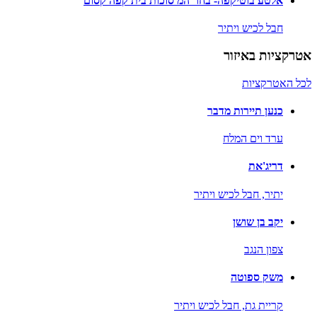
אלטע בוטיקפה- בחו"המ סוכות בית קפה קסום
חבל לכיש ויתיר
אטרקציות באיזור
לכל האטרקציות
כנען תיירות מדבר
ערד וים המלח
דריג'את
יתיר,
חבל לכיש ויתיר
יקב בן שושן
צפון הנגב
משק ספוטה
קריית גת,
חבל לכיש ויתיר