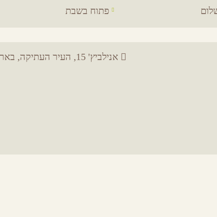
לום
פתוח בשבת
אנילביץ' 15, העיר העתיקה, באר שבע