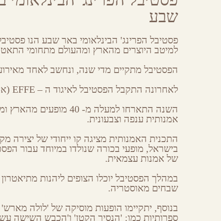
Share
Share
Share
Share
on
on
on
by
שבע
Facebook
Google
Twitter
Email
Plus
פסטיבל הפרינג' הבינלאומי באר שבע הנו פסטיבל 
למיטב היוצרים מהארץ ומהעולם מתחומי התאטרו
הפסטיבל מתקיים מדי שנה, ונחשב לאחד מאירועי
לאחרונה התקבל הפסטיבל לאיגוד ה – EFFE (איגוד הפסטיבלים האירופי) וצובר מוניטין כאירוע יוקרתי ואיכותי.
אמנותית ענפה וצבעונית.
התכנית האמנותית מציגה קו ייחודי של יצירה מקו
בישראל, מופעי בכורה שנולדו במיוחד עבור הפס
של אמנות עצמאית.
במהלך הפסטיבל יוכלו הצופים ליהנות מתיאטרון
שבחים מאוסטריה.
בנוסף, יתקיימו הופעות מוסיקה של 'לולה מארש' 
ספרותיות כמו: 'הנסיך הקטן' ו'הכבש השישה עשר