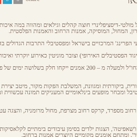
מולטי-דיסציפלינרי חוצה קהלים וגילאים ומהווה במה איכות
ן, המחול, המוסיקה, אמנות הרחוב והאמנות הפלסטית.
 הפרינג' המרכזיים בישראל ומפסטיבלי התרבות הגדולים בד
השנה התארחו למעלה מ- 40 מופעים מהארץ ומחו"ל ולמעלה מ – 200 אמנים ייקחו חלק בשלושה ימ
רית, ביקורתית ומגוונת, המשלבת הפקות מקור, מיטב יצירת ה
טיבל ומבחר מופעים בינלאומיים המעניקים תמונה עכשווית 
 רחוב מספרד, קרקס רחוב מצרפת, מחול מרומניה, והצגה עט
ו'שאפיטה', הצגות ילדים בסימן עיבודים בימתיים לקלאסיקות
', ומתחם אומנים מקומיים היוצרים אמנות ברחוב.