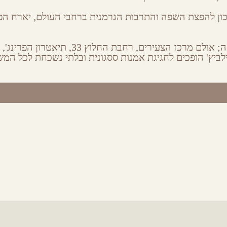
כון להפצת השפה והתרבות הגרמנית ברחבי העולם, יארח הפ
7 מתחמים הפועלים במקביל ברחבי העיר העתיקה; אולם מרכז הצעירים, רחבת החלוץ 33, תיא
ילביץ' הופכים לחגיגת אמנות ססגונית ובלתי נשכחת לכל המ