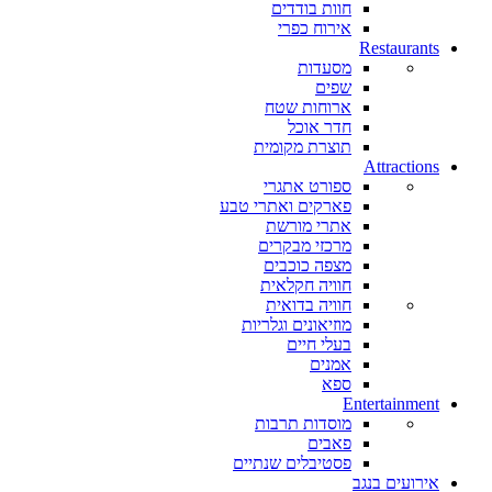
חוות בודדים
אירוח כפרי
Restaurants
מסעדות
שפים
ארוחות שטח
חדר אוכל
תוצרת מקומית
Attractions
ספורט אתגרי
פארקים ואתרי טבע
אתרי מורשת
מרכזי מבקרים
מצפה כוכבים
חוויה חקלאית
חוויה בדואית
מוזיאונים וגלריות
בעלי חיים
אמנים
ספא
Entertainment
מוסדות תרבות
פאבים
פסטיבלים שנתיים
אירועים בנגב