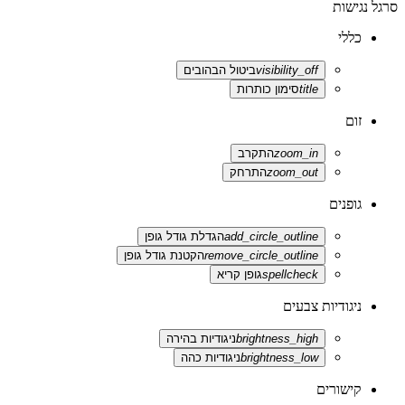
סרגל נגישות
כללי
visibility_off
ביטול הבהובים
title
סימון כותרות
זום
zoom_in
התקרב
zoom_out
התרחק
גופנים
add_circle_outline
הגדלת גודל גופן
remove_circle_outline
הקטנת גודל גופן
spellcheck
גופן קריא
ניגודיות צבעים
brightness_high
ניגודיות בהירה
brightness_low
ניגודיות כהה
קישורים