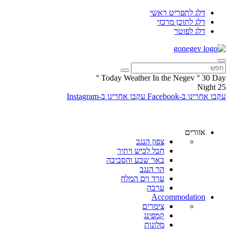
דלג לתפריט ראשי
דלג לתוכן מרכזי
דלג לפוטר
°
Today Weather In the Negev
°
30
Day
Night
25
עקבו אחרינו ב-Facebook
עקבו אחרינו ב-Instagram
אזורים
צפון הנגב
חבל לכיש ויתיר
באר שבע והסביבה
הר הנגב
ערד וים המלח
ערבה
Accommodation
צימרים
קמפינג
מלונות