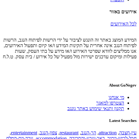
אירועים באזור
לכל האירועים
המידע המוצג באתר זה הונגש לציבור על ידי הרשות לפיתוח הנגב, הרשות
לפיתוח הנגב אינה אחרית על תקינות המידע ו/או קיום ותפעול האירועים,
אנו ממליצים לוודא שפרטי האירוע ו/או מידע על בתי העסק, שעות
פעילות ומיקום עדכנים ישירות מול מפעיל של כל אירוע / בית עסק. ט.ל.ח
About GoNegev
מי אנחנו
הצטרפו למאגר
תקנון ותנאי שימוש באתר גונגב
Latest Searches
עין-חצבה
,
attraction
,
הר-הנגב
,
restaurant
,
צפון-הנגב
,
entertainment
,
חבל-לכיש-ויתיר
,
באר-שבע-והסביבה
,
accommodation
,
ערד-וים-המלח
,