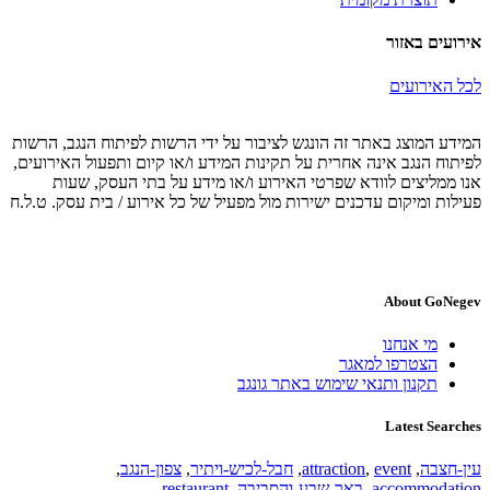
אירועים באזור
לכל האירועים
המידע המוצג באתר זה הונגש לציבור על ידי הרשות לפיתוח הנגב, הרשות
לפיתוח הנגב אינה אחרית על תקינות המידע ו/או קיום ותפעול האירועים,
אנו ממליצים לוודא שפרטי האירוע ו/או מידע על בתי העסק, שעות
פעילות ומיקום עדכנים ישירות מול מפעיל של כל אירוע / בית עסק. ט.ל.ח
About GoNegev
מי אנחנו
הצטרפו למאגר
תקנון ותנאי שימוש באתר גונגב
Latest Searches
עין-חצבה
,
event
,
attraction
,
חבל-לכיש-ויתיר
,
צפון-הנגב
,
accommodation
,
באר-שבע-והסביבה
,
restaurant