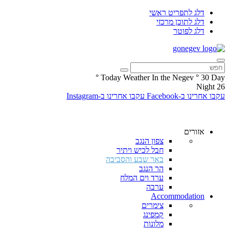
דלג לתפריט ראשי
דלג לתוכן מרכזי
דלג לפוטר
°
Today Weather In the Negev
°
30
Day
Night
26
עקבו אחרינו ב-Facebook
עקבו אחרינו ב-Instagram
אזורים
צפון הנגב
חבל לכיש ויתיר
באר שבע והסביבה
הר הנגב
ערד וים המלח
ערבה
Accommodation
צימרים
קמפינג
מלונות