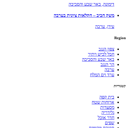
דימונה,
באר שבע והסביבה
משק חביב – חקלאות ציונית בערבה
עידן,
ערבה
Region
צפון הנגב
חבל לכיש ויתיר
באר שבע והסביבה
הר הנגב
ערבה
ערד וים המלח
קטגוריות
בית קפה
ארוחות שטח
מסעדות
גלידריה
חדר אוכל
שפים
תוצרת מקומית