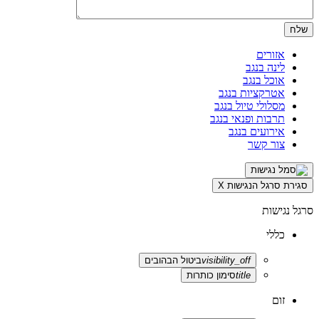
אזורים
לינה בנגב
אוכל בנגב
אטרקציות בנגב
מסלולי טיול בנגב
תרבות ופנאי בנגב
אירועים בנגב
צור קשר
סגירת סרגל הנגישות
X
סרגל נגישות
כללי
visibility_off
ביטול הבהובים
title
סימון כותרות
זום