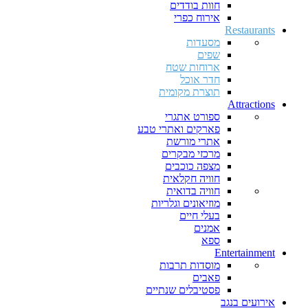
חוות בודדים
אירוח כפרי
Restaurants
מסעדות
שפים
ארוחות שטח
חדר אוכל
תוצרת מקומית
Attractions
ספורט אתגרי
פארקים ואתרי טבע
אתרי מורשת
מרכזי מבקרים
מצפה כוכבים
חוויה חקלאית
חוויה בדואית
מוזיאונים וגלריות
בעלי חיים
אמנים
ספא
Entertainment
מוסדות תרבות
פאבים
פסטיבלים שנתיים
אירועים בנגב