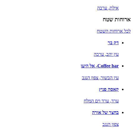
אילת,
ערבה
ארוחות שטח
לכל ארוחות השטח
דק בר
עין יהב,
ערבה
Coffee bar- אל היען
עין הבשור,
צפון הנגב
קאסה פניץ
ערד,
ערד וים המלח
בחצר של אורה
צפון הנגב