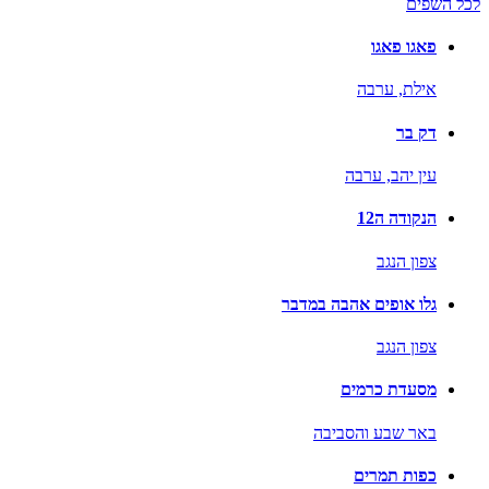
לכל השפים
פאגו פאגו
אילת,
ערבה
דק בר
עין יהב,
ערבה
הנקודה ה12
צפון הנגב
גלו אופים אהבה במדבר
צפון הנגב
מסעדת כרמים
באר שבע והסביבה
כפות תמרים