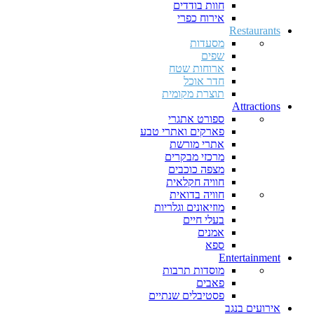
חוות בודדים
אירוח כפרי
Restaurants
מסעדות
שפים
ארוחות שטח
חדר אוכל
תוצרת מקומית
Attractions
ספורט אתגרי
פארקים ואתרי טבע
אתרי מורשת
מרכזי מבקרים
מצפה כוכבים
חוויה חקלאית
חוויה בדואית
מוזיאונים וגלריות
בעלי חיים
אמנים
ספא
Entertainment
מוסדות תרבות
פאבים
פסטיבלים שנתיים
אירועים בנגב