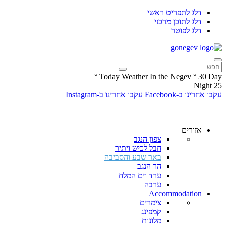
דלג לתפריט ראשי
דלג לתוכן מרכזי
דלג לפוטר
°
Today Weather In the Negev
°
30
Day
Night
25
עקבו אחרינו ב-Facebook
עקבו אחרינו ב-Instagram
אזורים
צפון הנגב
חבל לכיש ויתיר
באר שבע והסביבה
הר הנגב
ערד וים המלח
ערבה
Accommodation
צימרים
קמפינג
מלונות