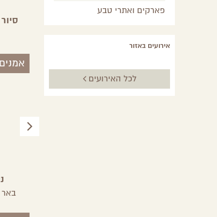
פארקים ואתרי טבע
פסיפס נתיב לשלום
סיור 
יבה
צפון הנגב
אירועים באזור
אמנים
לכל האירועים
פסטיבל משפחות
נ
הר הנגב
באר 