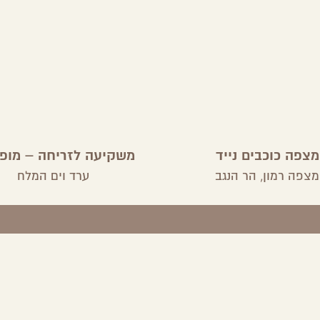
מצפה כוכבים נייד
משקיעה לזריחה – מופ
חושי המוקרן על הר המ
מצפה רמון,
הר הנגב
ערד וים המלח