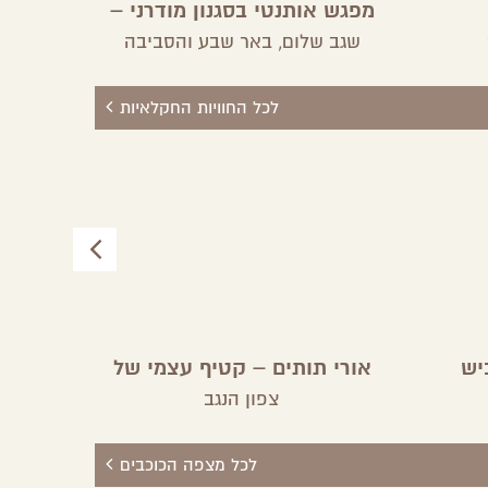
מפגש אותנטי בסגנון מודרני –
הבד
פאטמה אבו שריפה
שגב שלום,
באר שבע והסביבה
לכל החוויות החקלאיות
יש
אורי תותים – קטיף עצמי של
הגן
תות תלוי
צפון הנגב
לכל מצפה הכוכבים