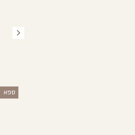
שירת הכוכבים
צפון הנגב
ספא