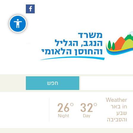
עקבו
עקבו
אחרינו
אחרינו
ב-
ב-
Facebook
Instagram
חפש
Weather
26
32
°
°
in באר
שבע
Night
Day
והסביבה