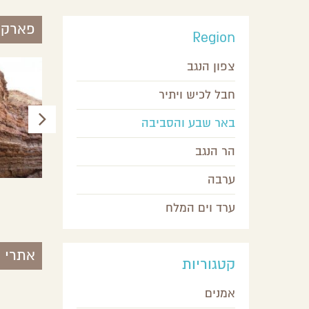
פארקי
Region
צפון הנגב
חבל לכיש ויתיר
באר שבע והסביבה
הר הנגב
ערבה
אטרקציות בפסח בבאר שבע 21-
גן לאומי אשכול
ערד וים המלח
יבה
אשכול,
צפון הנגב
אתרי 
קטגוריות
אמנים