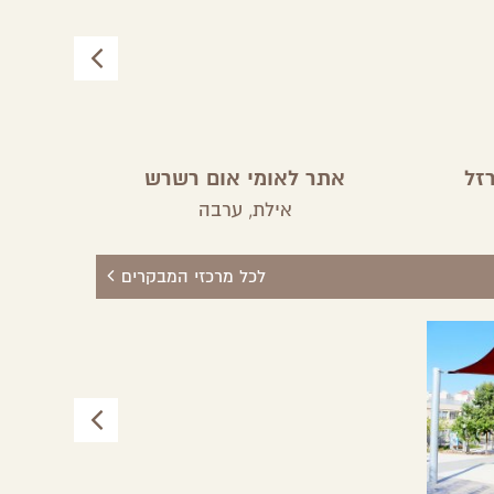
זל
אתר לאומי אום רשרש
סודו
שק
אילת,
ערבה
גן
לכל מרכזי המבקרים