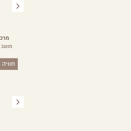
מוזיאון אילת עירי
מרכז
אילת,
ערבה
מושב 
חוויה 