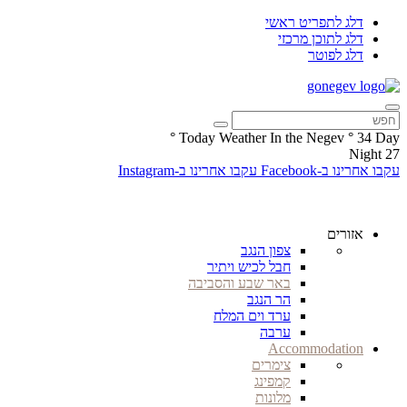
דלג לתפריט ראשי
דלג לתוכן מרכזי
דלג לפוטר
°
Today Weather In the Negev
°
34
Day
Night
27
עקבו אחרינו ב-Facebook
עקבו אחרינו ב-Instagram
אזורים
צפון הנגב
חבל לכיש ויתיר
באר שבע והסביבה
הר הנגב
ערד וים המלח
ערבה
Accommodation
צימרים
קמפינג
מלונות