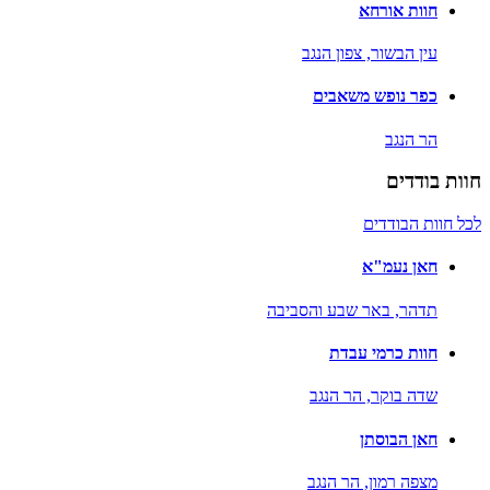
חוות אורחא
עין הבשור,
צפון הנגב
כפר נופש משאבים
הר הנגב
חוות בודדים
לכל חוות הבודדים
חאן נעמ"א
תדהר,
באר שבע והסביבה
חוות כרמי עבדת
שדה בוקר,
הר הנגב
חאן הבוסתן
מצפה רמון,
הר הנגב