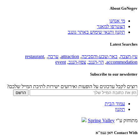
About GoNegev
מי אנחנו
הצטרפו למאגר
תקנון ותנאי שימוש באתר גונגב
Latest Searches
עין-חצבה
,
באר-שבע-והסביבה
,
attraction
,
ערבה
,
,
restaurant
accommodation
,
הר-הנגב
,
צפון-הנגב
,
event
Subscribe to our newsletter
רוצים לקבל עדכונים על הופעות ואירועים ישירות לתיבת המייל שלכם?
עמוד הבית
תקנון
מתוחזק ע"י
Spring Valley
Contact With חאן נעמ"א