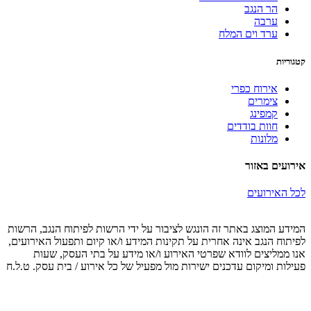
הר הנגב
ערבה
ערד וים המלח
קטגוריות
אירוח כפרי
צימרים
קמפינג
חוות בודדים
מלונות
אירועים באזור
לכל האירועים
המידע המוצג באתר זה הונגש לציבור על ידי הרשות לפיתוח הנגב, הרשות
לפיתוח הנגב אינה אחרית על תקינות המידע ו/או קיום ותפעול האירועים,
אנו ממליצים לוודא שפרטי האירוע ו/או מידע על בתי העסק, שעות
פעילות ומיקום עדכנים ישירות מול מפעיל של כל אירוע / בית עסק. ט.ל.ח