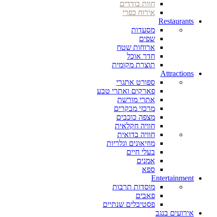
חוות בודדים
אירוח כפרי
Restaurants
מסעדות
שפים
ארוחות שטח
חדר אוכל
תוצרת מקומית
Attractions
ספורט אתגרי
פארקים ואתרי טבע
אתרי מורשת
מרכזי מבקרים
מצפה כוכבים
חוויה חקלאית
חוויה בדואית
מוזיאונים וגלריות
בעלי חיים
אמנים
ספא
Entertainment
מוסדות תרבות
פאבים
פסטיבלים שנתיים
אירועים בנגב