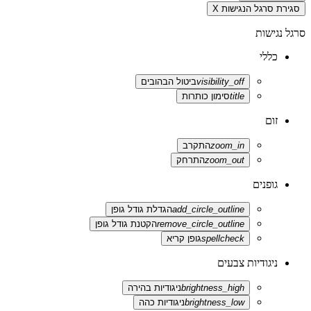
סגירת סרגל הנגישות
X
סרגל נגישות
כללי
visibility_off
ביטול הבהובים
title
סימון כותרות
זום
zoom_in
התקרב
zoom_out
התרחק
גופנים
add_circle_outline
הגדלת גודל גופן
remove_circle_outline
הקטנת גודל גופן
spellcheck
גופן קריא
ניגודיות צבעים
brightness_high
ניגודיות בהירה
brightness_low
ניגודיות כהה