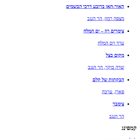
האור-חאן ברובע דרכי הבשמים
מצפה רמון,
הר הנגב
צימרים רוז – ים המלח
ערד וים המלח
מקום בצל
שדה בוקר,
הר הנגב
הבקתות של קלם
פארן,
ערבה
צימבר
הר הנגב
קמפינג