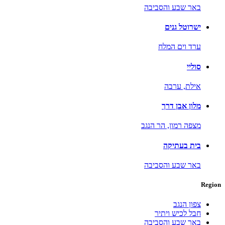
באר שבע והסביבה
ישרוטל גנים
ערד וים המלח
סוליי
אילת,
ערבה
מלון אבן דרך
מצפה רמון,
הר הנגב
בית בעתיקה
באר שבע והסביבה
Region
צפון הנגב
חבל לכיש ויתיר
באר שבע והסביבה