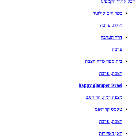
לכל אתרי הקמפינג
כפר הים קולוניה
אילת,
ערבה
דרך הערבה
ערבה
בית ספר שדה חצבה
חצבה,
ערבה
happy glamper israel
מצפה רמון,
הר הנגב
טקסס קרוואנס
חצבה,
ערבה
חאן השיירות