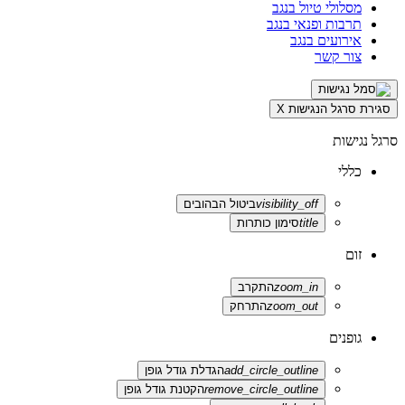
מסלולי טיול בנגב
תרבות ופנאי בנגב
אירועים בנגב
צור קשר
סגירת סרגל הנגישות
X
סרגל נגישות
כללי
visibility_off
ביטול הבהובים
title
סימון כותרות
זום
zoom_in
התקרב
zoom_out
התרחק
גופנים
add_circle_outline
הגדלת גודל גופן
remove_circle_outline
הקטנת גודל גופן