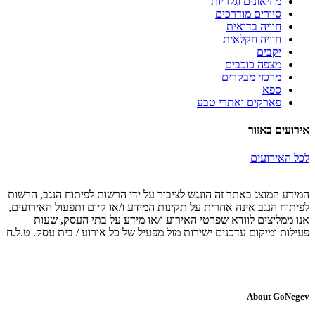
מוזיאונים וגלריות
סיורים מודרכים
חוויה בדואית
חוויה חקלאית
יקבים
מצפה כוכבים
מרכזי מבקרים
ספא
פארקים ואתרי טבע
אירועים באזור
לכל האירועים
המידע המוצג באתר זה הונגש לציבור על ידי הרשות לפיתוח הנגב, הרשות
לפיתוח הנגב אינה אחרית על תקינות המידע ו/או קיום ותפעול האירועים,
אנו ממליצים לוודא שפרטי האירוע ו/או מידע על בתי העסק, שעות
פעילות ומיקום עדכנים ישירות מול מפעיל של כל אירוע / בית עסק. ט.ל.ח
About GoNegev