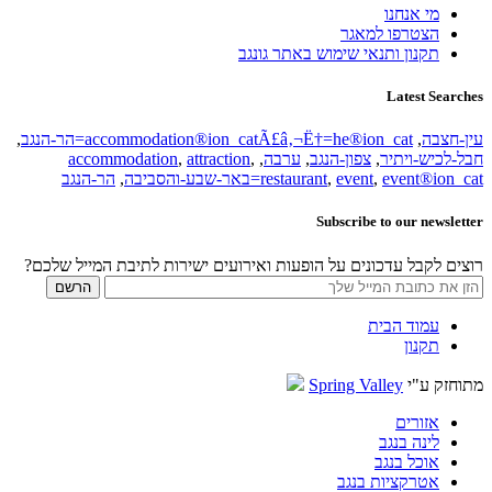
מי אנחנו
הצטרפו למאגר
תקנון ותנאי שימוש באתר גונגב
Latest Searches
עין-חצבה
,
accommodation®ion_catÃ£â‚¬Ë†=he®ion_cat=הר-הנגב
,
חבל-לכיש-ויתיר
,
צפון-הנגב
,
ערבה
,
,
attraction
,
accommodation
event®ion_cat=באר-שבע-והסביבה
,
event
,
restaurant
,
הר-הנגב
Subscribe to our newsletter
רוצים לקבל עדכונים על הופעות ואירועים ישירות לתיבת המייל שלכם?
עמוד הבית
תקנון
מתוחזק ע"י
Spring Valley
אזורים
לינה בנגב
אוכל בנגב
אטרקציות בנגב