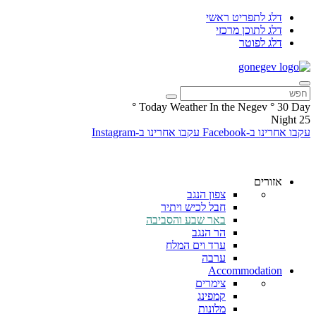
דלג לתפריט ראשי
דלג לתוכן מרכזי
דלג לפוטר
°
Today Weather In the Negev
°
30
Day
Night
25
עקבו אחרינו ב-Facebook
עקבו אחרינו ב-Instagram
אזורים
צפון הנגב
חבל לכיש ויתיר
באר שבע והסביבה
הר הנגב
ערד וים המלח
ערבה
Accommodation
צימרים
קמפינג
מלונות