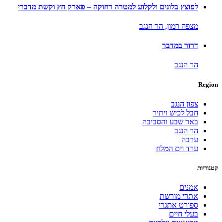
לפוצץ בלונים ולקלוע למטרה רחוקה – פארק חץ וקשת מדברי
מצפה רמון,
הר הנגב
דרור במדבר
הר הנגב
Region
צפון הנגב
חבל לכיש ויתיר
באר שבע והסביבה
הר הנגב
ערבה
ערד וים המלח
קטגוריות
אמנים
אתרי מורשת
ספורט אתגרי
בעלי חיים