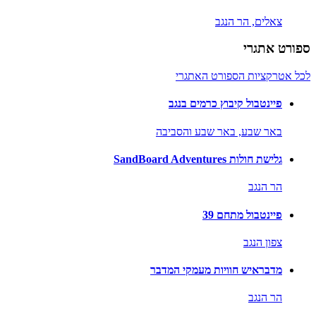
צאלים,
הר הנגב
ספורט אתגרי
לכל אטרקציות הספורט האתגרי
פיינטבול קיבוץ כרמים בנגב
באר שבע,
באר שבע והסביבה
גלישת חולות SandBoard Adventures
הר הנגב
פיינטבול מתחם 39
צפון הנגב
מדבראיש חוויות מעמקי המדבר
הר הנגב