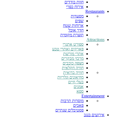
חוות בודדים
אירוח כפרי
Restaurants
מסעדות
שפים
ארוחות שטח
חדר אוכל
תוצרת מקומית
Attractions
ספורט אתגרי
פארקים ואתרי טבע
אתרי מורשת
מרכזי מבקרים
מצפה כוכבים
חוויה חקלאית
חוויה בדואית
מוזיאונים וגלריות
בעלי חיים
אמנים
ספא
Entertainment
מוסדות תרבות
פאבים
פסטיבלים שנתיים
אירועים בנגב