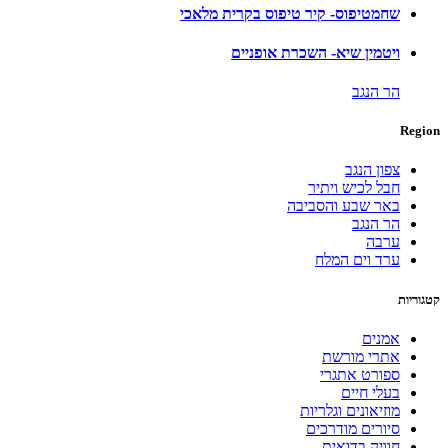
שחמטיפוס- קיר טיפוס בקרית מלאכי
ויטמין שיא- השכרת אופניים
הר הנגב
Region
צפון הנגב
חבל לכיש ויתיר
באר שבע והסביבה
הר הנגב
ערבה
ערד וים המלח
קטגוריות
אמנים
אתרי מורשת
ספורט אתגרי
בעלי חיים
מוזיאונים וגלריות
סיורים מודרכים
חוויה בדואית