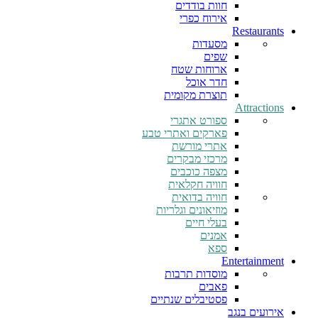
חוות בודדים
אירוח כפרי
Restaurants
מסעדות
שפים
ארוחות שטח
חדר אוכל
תוצרת מקומית
Attractions
ספורט אתגרי
פארקים ואתרי טבע
אתרי מורשת
מרכזי מבקרים
מצפה כוכבים
חוויה חקלאית
חוויה בדואית
מוזיאונים וגלריות
בעלי חיים
אמנים
ספא
Entertainment
מוסדות תרבות
פאבים
פסטיבלים שנתיים
אירועים בנגב