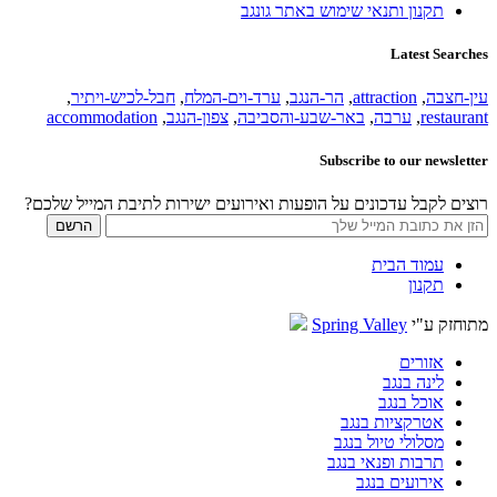
תקנון ותנאי שימוש באתר גונגב
Latest Searches
עין-חצבה
,
attraction
,
הר-הנגב
,
ערד-וים-המלח
,
חבל-לכיש-ויתיר
,
restaurant
,
ערבה
,
באר-שבע-והסביבה
,
צפון-הנגב
,
accommodation
Subscribe to our newsletter
רוצים לקבל עדכונים על הופעות ואירועים ישירות לתיבת המייל שלכם?
עמוד הבית
תקנון
מתוחזק ע"י
Spring Valley
אזורים
לינה בנגב
אוכל בנגב
אטרקציות בנגב
מסלולי טיול בנגב
תרבות ופנאי בנגב
אירועים בנגב