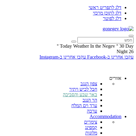
דלג לתפריט ראשי
דלג לתוכן מרכזי
דלג לפוטר
°
Today Weather In the Negev
°
30
Day
Night
26
עקבו אחרינו ב-Facebook
עקבו אחרינו ב-Instagram
אזורים
צפון הנגב
חבל לכיש ויתיר
באר שבע והסביבה
הר הנגב
ערד וים המלח
ערבה
Accommodation
צימרים
קמפינג
מלונות