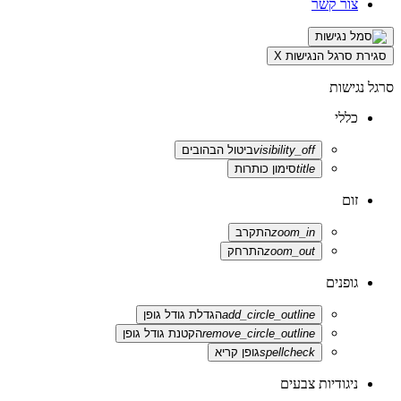
צור קשר
סגירת סרגל הנגישות
X
סרגל נגישות
כללי
visibility_off
ביטול הבהובים
title
סימון כותרות
זום
zoom_in
התקרב
zoom_out
התרחק
גופנים
add_circle_outline
הגדלת גודל גופן
remove_circle_outline
הקטנת גודל גופן
spellcheck
גופן קריא
ניגודיות צבעים