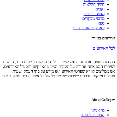
חוויה חקלאית
יקבים
מצפה כוכבים
מרכזי מבקרים
ספא
פארקים ואתרי טבע
אירועים באזור
לכל האירועים
המידע המוצג באתר זה הונגש לציבור על ידי הרשות לפיתוח הנגב, הרשות
לפיתוח הנגב אינה אחרית על תקינות המידע ו/או קיום ותפעול האירועים,
אנו ממליצים לוודא שפרטי האירוע ו/או מידע על בתי העסק, שעות
פעילות ומיקום עדכנים ישירות מול מפעיל של כל אירוע / בית עסק. ט.ל.ח
About GoNegev
מי אנחנו
הצטרפו למאגר