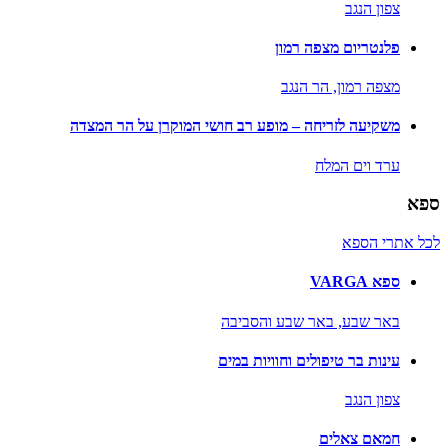
צפון הנגב
פלנטריום מצפה רמון
מצפה רמון,
הר הנגב
משקיעה לזריחה – מופע רב חושי המוקרן על הר המצדה
ערד וים המלח
ספא
לכל אתרי הספא
ספא VARGA
באר שבע,
באר שבע והסביבה
עינות בר טיפולים וחוויות במים
צפון הנגב
חמאם צאלים