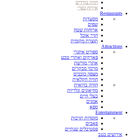
חוות בודדים
אירוח כפרי
Restaurants
מסעדות
שפים
ארוחות שטח
חדר אוכל
תוצרת מקומית
Attractions
ספורט אתגרי
פארקים ואתרי טבע
אתרי מורשת
מרכזי מבקרים
מצפה כוכבים
חוויה חקלאית
חוויה בדואית
מוזיאונים וגלריות
בעלי חיים
אמנים
ספא
Entertainment
מוסדות תרבות
פאבים
פסטיבלים שנתיים
אירועים בנגב