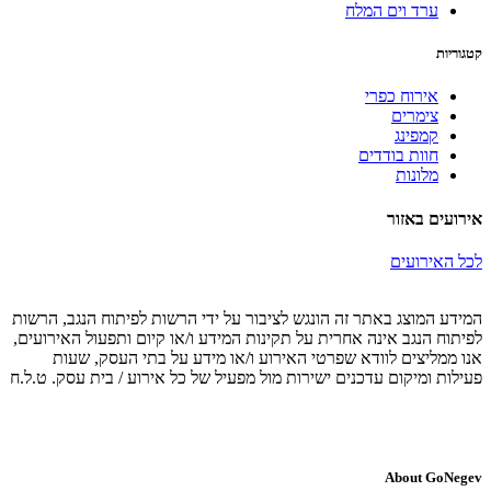
ערד וים המלח
קטגוריות
אירוח כפרי
צימרים
קמפינג
חוות בודדים
מלונות
אירועים באזור
לכל האירועים
המידע המוצג באתר זה הונגש לציבור על ידי הרשות לפיתוח הנגב, הרשות
לפיתוח הנגב אינה אחרית על תקינות המידע ו/או קיום ותפעול האירועים,
אנו ממליצים לוודא שפרטי האירוע ו/או מידע על בתי העסק, שעות
פעילות ומיקום עדכנים ישירות מול מפעיל של כל אירוע / בית עסק. ט.ל.ח
About GoNegev