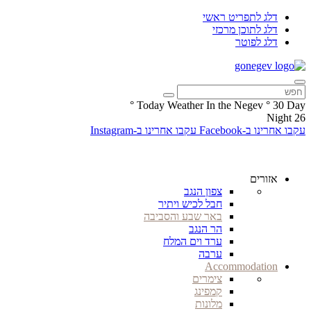
דלג לתפריט ראשי
דלג לתוכן מרכזי
דלג לפוטר
°
Today Weather In the Negev
°
30
Day
Night
26
עקבו אחרינו ב-Facebook
עקבו אחרינו ב-Instagram
אזורים
צפון הנגב
חבל לכיש ויתיר
באר שבע והסביבה
הר הנגב
ערד וים המלח
ערבה
Accommodation
צימרים
קמפינג
מלונות