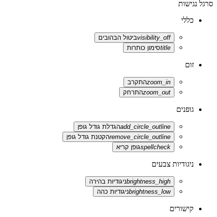
סרגל נגישות
כללי
visibility_off
ביטול הבהובים
title
סימון כותרות
זום
zoom_in
התקרב
zoom_out
התרחק
גופנים
add_circle_outline
הגדלת גודל גופן
remove_circle_outline
הקטנת גודל גופן
spellcheck
גופן קריא
ניגודיות צבעים
brightness_high
ניגודיות בהירה
brightness_low
ניגודיות כהה
קישורים