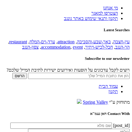
מי אנחנו
הצטרפו למאגר
תקנון ותנאי שימוש באתר גונגב
Latest Searches
עין-חצבה
,
באר-שבע-והסביבה
,
attraction
,
ערד-וים-המלח
,
restaurant
,
הר-הנגב
,
חבל-לכיש-ויתיר
,
event
,
accommodation
,
צפון-הנגב
Subscribe to our newsletter
רוצים לקבל עדכונים על הופעות ואירועים ישירות לתיבת המייל שלכם?
עמוד הבית
תקנון
מתוחזק ע"י
Spring Valley
Contact With חאן נעמ"א
[post_id]