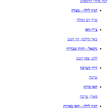
לכל אתרי הקמפינג
חניון לילה – מצדה
ערד וים המלח
צ'רי-וואן
באר מילכה,
הר הנגב
נתנאל – חוות שבדרון
להב,
צפון הנגב
דרך הערבה
ערבה
חאן מורגן
פארן,
ערבה
חניון לילה – חאן בארות