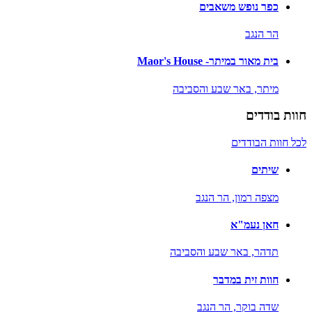
כפר נופש משאבים
הר הנגב
בית מאור במיתר- Maor's House
מיתר,
באר שבע והסביבה
חוות בודדים
לכל חוות הבודדים
שיתים
מצפה רמון,
הר הנגב
חאן נעמ"א
תדהר,
באר שבע והסביבה
חוות זית במדבר
שדה בוקר,
הר הנגב