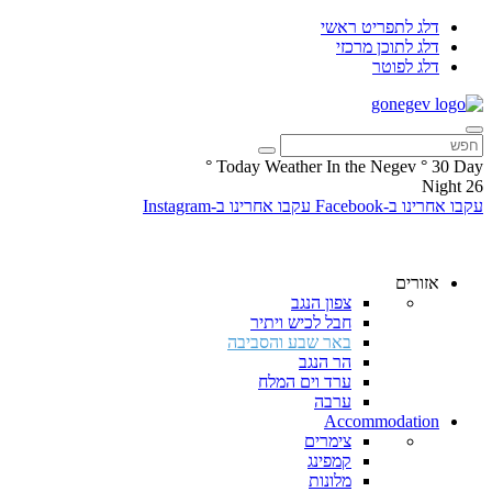
דלג לתפריט ראשי
דלג לתוכן מרכזי
דלג לפוטר
°
Today Weather In the Negev
°
30
Day
Night
26
עקבו אחרינו ב-Facebook
עקבו אחרינו ב-Instagram
אזורים
צפון הנגב
חבל לכיש ויתיר
באר שבע והסביבה
הר הנגב
ערד וים המלח
ערבה
Accommodation
צימרים
קמפינג
מלונות