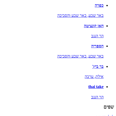
כפרה
באר שבע,
באר שבע והסביבה
חאן קונציטה
הר הנגב
הספריה
באר שבע,
באר שבע והסביבה
בר ביץ'
אילת,
ערבה
thai take
הר הנגב
שפים