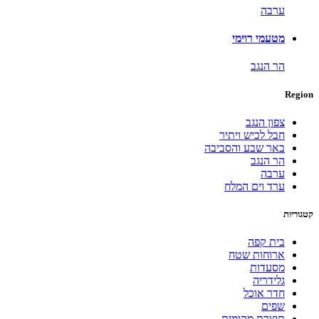
ערבה
מטעמי רוימי
הר הנגב
Region
צפון הנגב
חבל לכיש ויתיר
באר שבע והסביבה
הר הנגב
ערבה
ערד וים המלח
קטגוריות
בית קפה
ארוחות שטח
מסעדות
גלידריה
חדר אוכל
שפים
תוצרת מקומית