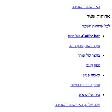
באר שבע והסביבה
ארוחות שטח
לכל ארוחות השטח
Coffee bar- אל היען
עין הבשור,
צפון הנגב
בחצר של אורה
צפון הנגב
קאסה פניץ
ערד,
ערד וים המלח
בית אלזהראא
שגב שלום,
באר שבע והסביבה