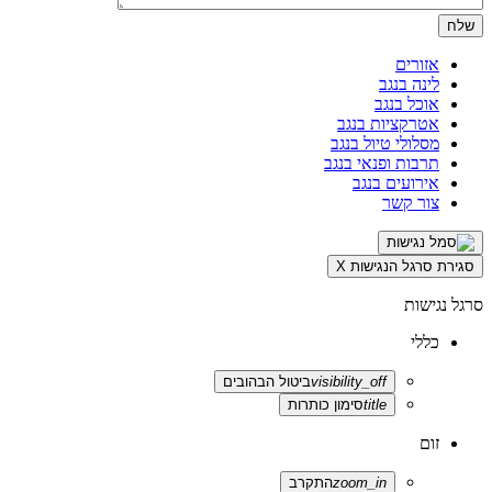
אזורים
לינה בנגב
אוכל בנגב
אטרקציות בנגב
מסלולי טיול בנגב
תרבות ופנאי בנגב
אירועים בנגב
צור קשר
סגירת סרגל הנגישות
X
סרגל נגישות
כללי
visibility_off
ביטול הבהובים
title
סימון כותרות
זום
zoom_in
התקרב