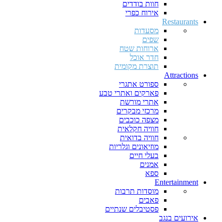
חוות בודדים
אירוח כפרי
Restaurants
מסעדות
שפים
ארוחות שטח
חדר אוכל
תוצרת מקומית
Attractions
ספורט אתגרי
פארקים ואתרי טבע
אתרי מורשת
מרכזי מבקרים
מצפה כוכבים
חוויה חקלאית
חוויה בדואית
מוזיאונים וגלריות
בעלי חיים
אמנים
ספא
Entertainment
מוסדות תרבות
פאבים
פסטיבלים שנתיים
אירועים בנגב