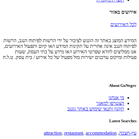
אירועים באזור
לכל האירועים
המידע המוצג באתר זה הונגש לציבור על ידי הרשות לפיתוח הנגב, הרשות
לפיתוח הנגב אינה אחרית על תקינות המידע ו/או קיום ותפעול האירועים,
אנו ממליצים לוודא שפרטי האירוע ו/או מידע על בתי העסק, שעות
פעילות ומיקום עדכנים ישירות מול מפעיל של כל אירוע / בית עסק. ט.ל.ח
About GoNegev
מי אנחנו
הצטרפו למאגר
תקנון ותנאי שימוש באתר גונגב
Latest Searches
עין-חצבה
,
accommodation
,
restaurant
,
attraction