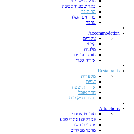
חבל לכיש ויתיר
באר שבע והסביבה
הר הנגב
ערד וים המלח
ערבה
|
Accommodation
צימרים
קמפינג
מלונות
חוות בודדים
אירוח כפרי
|
Restaurants
מסעדות
שפים
ארוחות שטח
חדר אוכל
תוצרת מקומית
|
Attractions
ספורט אתגרי
פארקים ואתרי טבע
אתרי מורשת
מרכזי מבקרים