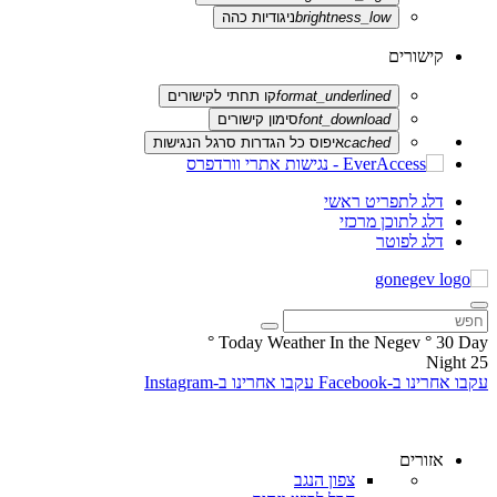
brightness_low
ניגודיות כהה
קישורים
format_underlined
קו תחתי לקישורים
font_download
סימון קישורים
cached
איפוס כל הגדרות סרגל הנגישות
דלג לתפריט ראשי
דלג לתוכן מרכזי
דלג לפוטר
°
Today Weather In the Negev
°
30
Day
Night
25
עקבו אחרינו ב-Facebook
עקבו אחרינו ב-Instagram
אזורים
צפון הנגב