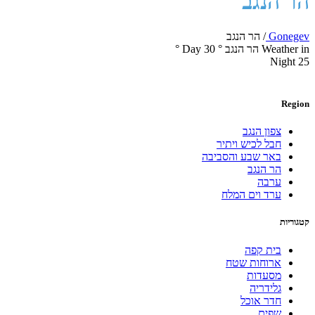
הר הנגב
Gonegev
/
הר הנגב
Weather in הר הנגב
°
30
Day
°
Night
25
Region
צפון הנגב
חבל לכיש ויתיר
באר שבע והסביבה
הר הנגב
ערבה
ערד וים המלח
קטגוריות
בית קפה
ארוחות שטח
מסעדות
גלידריה
חדר אוכל
שפים