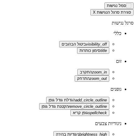
סגירת סרגל הנגישות
X
סרגל נגישות
כללי
visibility_off
ביטול הבהובים
title
סימון כותרות
זום
zoom_in
התקרב
zoom_out
התרחק
גופנים
add_circle_outline
הגדלת גודל גופן
remove_circle_outline
הקטנת גודל גופן
spellcheck
גופן קריא
ניגודיות צבעים
brightness_high
ניגודיות בהירה