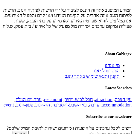
המידע המוצג באתר זה הונגש לציבור על ידי הרשות לפיתוח הנגב, הרשות
לפיתוח הנגב אינה אחרית על תקינות המידע ו/או קיום ותפעול האירועים,
אנו ממליצים לוודא שפרטי האירוע ו/או מידע על בתי העסק, שעות
פעילות ומיקום עדכנים ישירות מול מפעיל של כל אירוע / בית עסק. ט.ל.ח
About GoNegev
מי אנחנו
הצטרפו למאגר
תקנון ותנאי שימוש באתר גונגב
Latest Searches
עין-חצבה
,
attraction
,
חבל-לכיש-ויתיר
,
restaurant
,
ערד-וים-המלח
,
accommodation
,
ערבה
,
באר-שבע-והסביבה
,
הר-הנגב
,
צפון-הנגב
,
event
Subscribe to our newsletter
רוצים לקבל עדכונים על הופעות ואירועים ישירות לתיבת המייל שלכם?