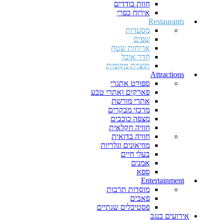
חוות בודדים
אירוח כפרי
Restaurants
מסעדות
שפים
ארוחות שטח
חדר אוכל
תוצרת מקומית
Attractions
ספורט אתגרי
פארקים ואתרי טבע
אתרי מורשת
מרכזי מבקרים
מצפה כוכבים
חוויה חקלאית
חוויה בדואית
מוזיאונים וגלריות
בעלי חיים
אמנים
ספא
Entertainment
מוסדות תרבות
פאבים
פסטיבלים שנתיים
אירועים בנגב