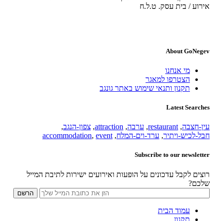
אירוע / בית עסק. ט.ל.ח
About GoNegev
מי אנחנו
הצטרפו למאגר
תקנון ותנאי שימוש באתר גונגב
Latest Searches
עין-חצבה
,
restaurant
,
ערבה
,
attraction
,
צפון-הנגב
,
חבל-לכיש-ויתיר
,
ערד-וים-המלח
,
event
,
accommodation
Subscribe to our newsletter
רוצים לקבל עדכונים על הופעות ואירועים ישירות לתיבת המייל
שלכם?
עמוד הבית
תקנון