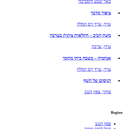
באר שבע והסביבה
ציפור מדבר
ערד,
ערד וים המלח
משק חביב – חקלאות ציונית בערבה
עידן,
ערבה
אנהמיה – מטבח ביתי מקומי
ערד,
ערד וים המלח
הניסים של השף
צוחר,
צפון הנגב
Region
צפון הנגב
חבל לכיש ויתיר