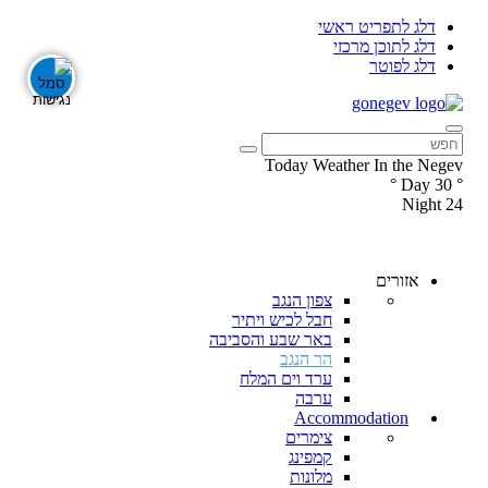
דלג לתפריט ראשי
דלג לתוכן מרכזי
דלג לפוטר
Today Weather In the Negev
°
Day
30
°
Night
24
עקבו
עקבו
אחרינו
אחרינו
ב-
ב-
אזורים
Facebook
Instagram
צפון הנגב
חבל לכיש ויתיר
באר שבע והסביבה
הר הנגב
ערד וים המלח
ערבה
Accommodation
צימרים
קמפינג
מלונות