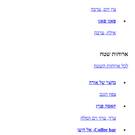
עין יהב,
ערבה
פאגו פאגו
אילת,
ערבה
ארוחות שטח
לכל ארוחות השטח
בחצר של אורה
צפון הנגב
קאסה פניץ
ערד,
ערד וים המלח
Coffee bar- אל היען