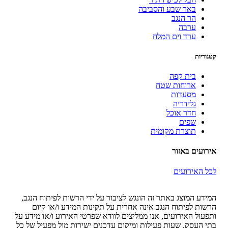
באר שבע והסביבה
הר הנגב
ערבה
ערד וים המלח
קטגוריות
בית קפה
ארוחות שטח
מסעדות
גלידריה
חדר אוכל
שפים
תוצרת מקומית
אירועים באזור
לכל האירועים
המידע המוצג באתר זה הונגש לציבור על ידי הרשות לפיתוח הנגב,
הרשות לפיתוח הנגב אינה אחרית על תקינות המידע ו/או קיום
ותפעול האירועים, אנו ממליצים לוודא שפרטי האירוע ו/או מידע על
בתי העסק, שעות פעילות ומיקום עדכנים ישירות מול מפעיל של כל