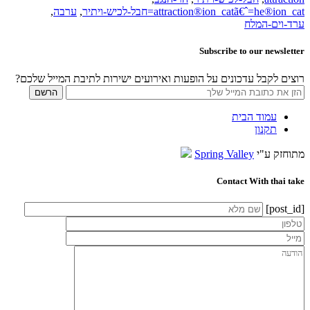
attraction®ion_catã€ˆ=he®ion_cat=חבל-לכיש-ויתיר
,
ערבה
,
ערד-וים-המלח
Subscribe to our newsletter
רוצים לקבל עדכונים על הופעות ואירועים ישירות לתיבת המייל שלכם?
עמוד הבית
תקנון
מתוחזק ע"י
Spring Valley
Contact With thai take
[post_id]