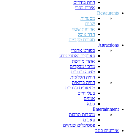
חוות בודדים
אירוח כפרי
Restaurants
מסעדות
שפים
ארוחות שטח
חדר אוכל
תוצרת מקומית
Attractions
ספורט אתגרי
פארקים ואתרי טבע
אתרי מורשת
מרכזי מבקרים
מצפה כוכבים
חוויה חקלאית
חוויה בדואית
מוזיאונים וגלריות
בעלי חיים
אמנים
ספא
Entertainment
מוסדות תרבות
פאבים
פסטיבלים שנתיים
אירועים בנגב