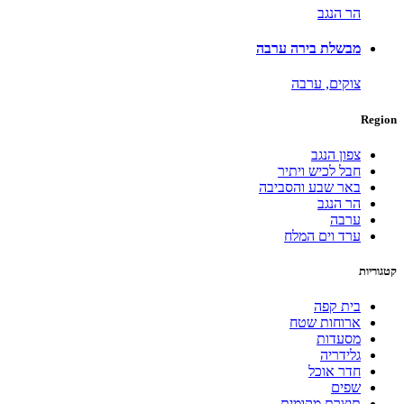
הר הנגב
מבשלת בירה ערבה
צוקים,
ערבה
Region
צפון הנגב
חבל לכיש ויתיר
באר שבע והסביבה
הר הנגב
ערבה
ערד וים המלח
קטגוריות
בית קפה
ארוחות שטח
מסעדות
גלידריה
חדר אוכל
שפים
תוצרת מקומית