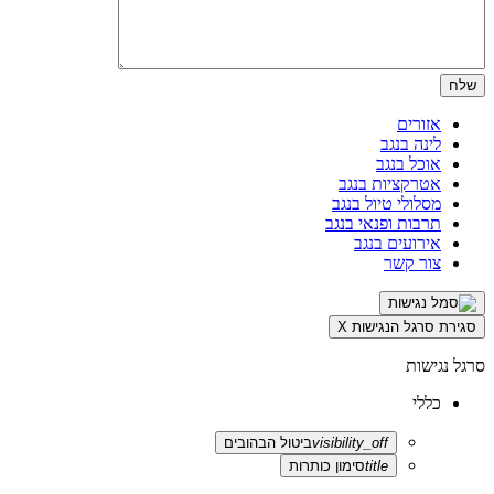
אזורים
לינה בנגב
אוכל בנגב
אטרקציות בנגב
מסלולי טיול בנגב
תרבות ופנאי בנגב
אירועים בנגב
צור קשר
סגירת סרגל הנגישות
X
סרגל נגישות
כללי
visibility_off
ביטול הבהובים
title
סימון כותרות