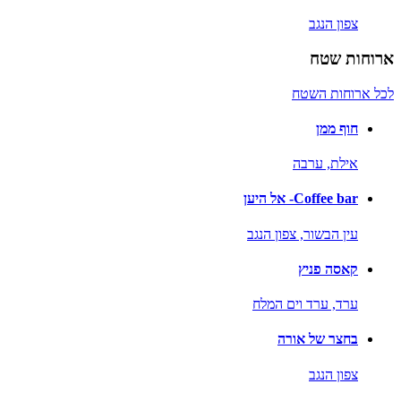
צפון הנגב
ארוחות שטח
לכל ארוחות השטח
חוף ממן
אילת,
ערבה
Coffee bar- אל היען
עין הבשור,
צפון הנגב
קאסה פניץ
ערד,
ערד וים המלח
בחצר של אורה
צפון הנגב