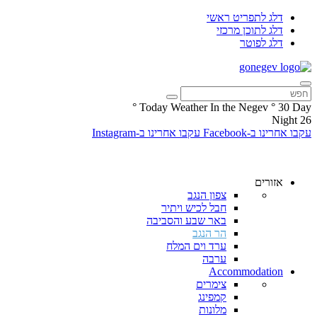
דלג לתפריט ראשי
דלג לתוכן מרכזי
דלג לפוטר
°
Today Weather In the Negev
°
30
Day
Night
26
עקבו אחרינו ב-Facebook
עקבו אחרינו ב-Instagram
אזורים
צפון הנגב
חבל לכיש ויתיר
באר שבע והסביבה
הר הנגב
ערד וים המלח
ערבה
Accommodation
צימרים
קמפינג
מלונות