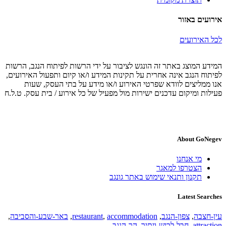
אירועים באזור
לכל האירועים
המידע המוצג באתר זה הונגש לציבור על ידי הרשות לפיתוח הנגב, הרשות
לפיתוח הנגב אינה אחרית על תקינות המידע ו/או קיום ותפעול האירועים,
אנו ממליצים לוודא שפרטי האירוע ו/או מידע על בתי העסק, שעות
פעילות ומיקום עדכנים ישירות מול מפעיל של כל אירוע / בית עסק. ט.ל.ח
About GoNegev
מי אנחנו
הצטרפו למאגר
תקנון ותנאי שימוש באתר גונגב
Latest Searches
עין-חצבה
,
צפון-הנגב
,
accommodation
,
restaurant
,
באר-שבע-והסביבה
,
attraction
,
חבל-לכיש-ויתיר
,
הר-הנגב
,