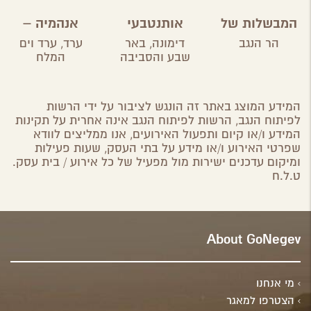
המבשלות של
אותנטבעי
אנהמיה –
ירוחם
מטבח ביתי
הר הנגב
דימונה,
באר
ערד,
ערד וים
מקומי
שבע והסביבה
המלח
המידע המוצג באתר זה הונגש לציבור על ידי הרשות
לפיתוח הנגב, הרשות לפיתוח הנגב אינה אחרית על תקינות
המידע ו/או קיום ותפעול האירועים, אנו ממליצים לוודא
שפרטי האירוע ו/או מידע על בתי העסק, שעות פעילות
ומיקום עדכנים ישירות מול מפעיל של כל אירוע / בית עסק.
ט.ל.ח
About GoNegev
מי אנחנו
הצטרפו למאגר