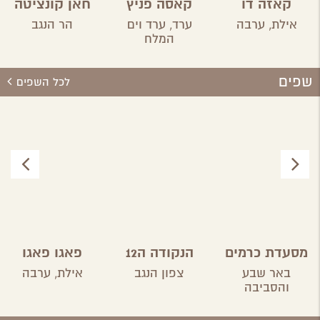
קאזה דו
קאסה פניץ
חאן קונציטה
ברזיל
אילת,
ערבה
ערד,
ערד וים
הר הנגב
המלח
שפים
לכל השפים
מסעדת כרמים
הנקודה ה12
פאגו פאגו
באר שבע
צפון הנגב
אילת,
ערבה
והסביבה