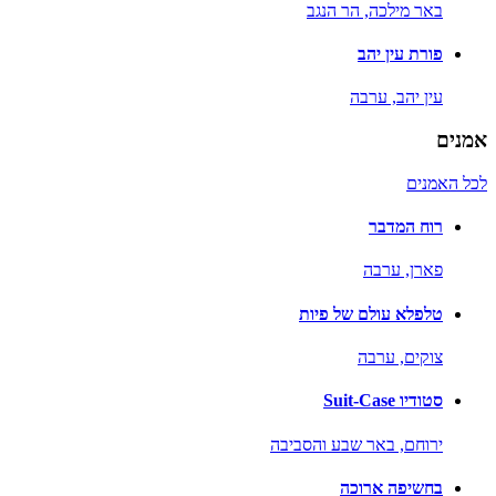
באר מילכה,
הר הנגב
פורת עין יהב
עין יהב,
ערבה
אמנים
לכל האמנים
רוח המדבר
פארן,
ערבה
טלפלא עולם של פיות
צוקים,
ערבה
סטודיו Suit-Case
ירוחם,
באר שבע והסביבה
בחשיפה ארוכה