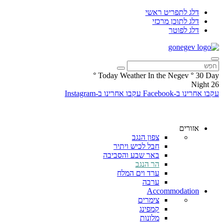
דלג לתפריט ראשי
דלג לתוכן מרכזי
דלג לפוטר
°
Today Weather In the Negev
°
30
Day
Night
26
עקבו אחרינו ב-Facebook
עקבו אחרינו ב-Instagram
אזורים
צפון הנגב
חבל לכיש ויתיר
באר שבע והסביבה
הר הנגב
ערד וים המלח
ערבה
Accommodation
צימרים
קמפינג
מלונות