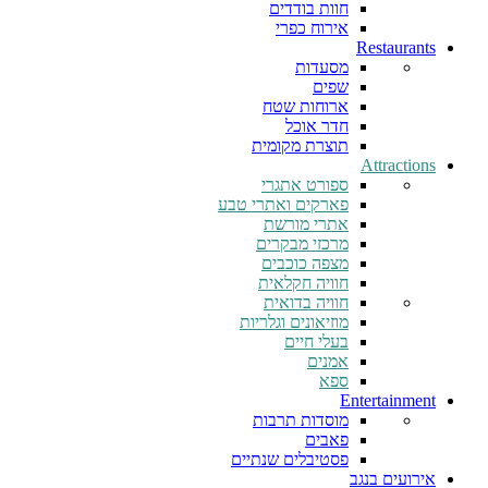
חוות בודדים
אירוח כפרי
Restaurants
מסעדות
שפים
ארוחות שטח
חדר אוכל
תוצרת מקומית
Attractions
ספורט אתגרי
פארקים ואתרי טבע
אתרי מורשת
מרכזי מבקרים
מצפה כוכבים
חוויה חקלאית
חוויה בדואית
מוזיאונים וגלריות
בעלי חיים
אמנים
ספא
Entertainment
מוסדות תרבות
פאבים
פסטיבלים שנתיים
אירועים בנגב