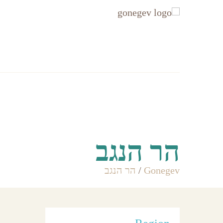
עקבו
עקבו
אחרינו
אחרינו
ב-
ב-
Facebook
Instagram
אזורים
Accommodation
הר הנגב
Gonegev
/
הר הנגב
פארקי