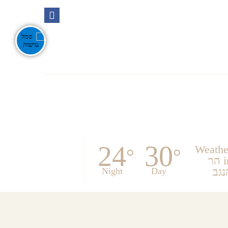
Ente
אירועים בנגב
צור קשר
חפש
24
30
Weathe
°
°
in הר
נגב
Night
Day
לכל הפארקים והגנים הלאומיים