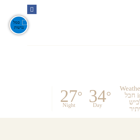
Ente
אירועים בנגב
צור קשר
חפש
Weathe
27
34
°
°
in חבל
כיש
Night
Day
יתיר
לכל המסעדות