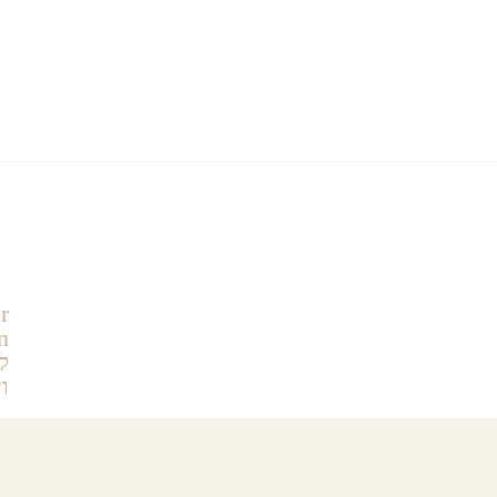
rtainment
Attractions
Restaurants
r
ל
ו
ת