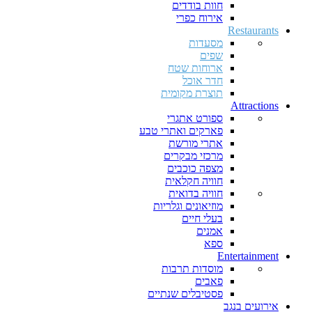
חוות בודדים
אירוח כפרי
Restaurants
מסעדות
שפים
ארוחות שטח
חדר אוכל
תוצרת מקומית
Attractions
ספורט אתגרי
פארקים ואתרי טבע
אתרי מורשת
מרכזי מבקרים
מצפה כוכבים
חוויה חקלאית
חוויה בדואית
מוזיאונים וגלריות
בעלי חיים
אמנים
ספא
Entertainment
מוסדות תרבות
פאבים
פסטיבלים שנתיים
אירועים בנגב