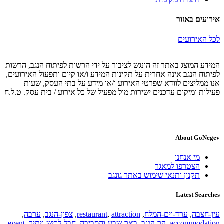
אירועים באזור
לכל האירועים
המידע המוצג באתר זה הונגש לציבור על ידי הרשות לפיתוח הנגב, הרשות
לפיתוח הנגב אינה אחרית על תקינות המידע ו/או קיום ותפעול האירועים,
אנו ממליצים לוודא שפרטי האירוע ו/או מידע על בתי העסק, שעות
פעילות ומיקום עדכנים ישירות מול מפעיל של כל אירוע / בית עסק. ט.ל.ח
About GoNegev
מי אנחנו
הצטרפו למאגר
תקנון ותנאי שימוש באתר גונגב
Latest Searches
עין-חצבה
,
ערד-וים-המלח
,
attraction
,
restaurant
,
צפון-הנגב
,
ערבה
,
accommodation
,
הר-הנגב
,
באר-שבע-והסביבה
,
חבל-לכיש-ויתיר
,
event