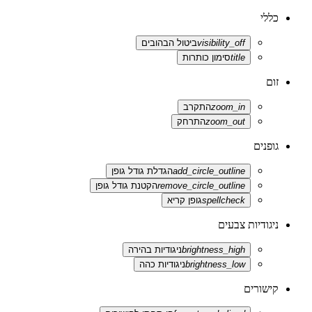
כללי
visibility_off
ביטול הבהובים
title
סימון כותרות
זום
zoom_in
התקרב
zoom_out
התרחק
גופנים
add_circle_outline
הגדלת גודל גופן
remove_circle_outline
הקטנת גודל גופן
spellcheck
גופן קריא
ניגודיות צבעים
brightness_high
ניגודיות בהירה
brightness_low
ניגודיות כהה
קישורים