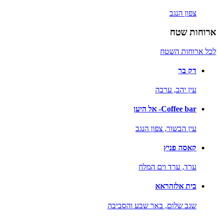
צפון הנגב
ארוחות שטח
לכל ארוחות השטח
דק בר
עין יהב,
ערבה
Coffee bar- אל היען
עין הבשור,
צפון הנגב
קאסה פניץ
ערד,
ערד וים המלח
בית אלזהראא
שגב שלום,
באר שבע והסביבה