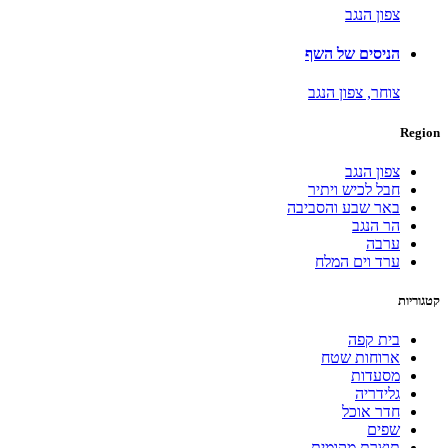
צפון הנגב
הניסים של השף
צוחר,
צפון הנגב
Region
צפון הנגב
חבל לכיש ויתיר
באר שבע והסביבה
הר הנגב
ערבה
ערד וים המלח
קטגוריות
בית קפה
ארוחות שטח
מסעדות
גלידריה
חדר אוכל
שפים
תוצרת מקומית