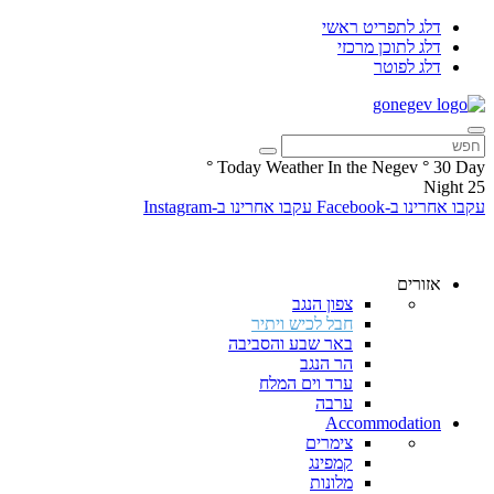
דלג לתפריט ראשי
דלג לתוכן מרכזי
דלג לפוטר
°
Today Weather In the Negev
°
30
Day
Night
25
עקבו אחרינו ב-Facebook
עקבו אחרינו ב-Instagram
אזורים
צפון הנגב
חבל לכיש ויתיר
באר שבע והסביבה
הר הנגב
ערד וים המלח
ערבה
Accommodation
צימרים
קמפינג
מלונות