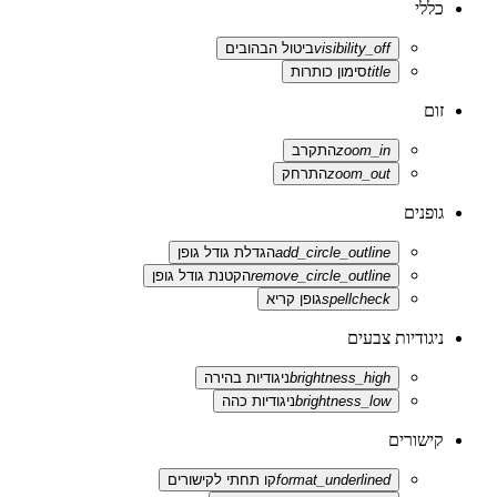
כללי
visibility_off
ביטול הבהובים
title
סימון כותרות
זום
zoom_in
התקרב
zoom_out
התרחק
גופנים
add_circle_outline
הגדלת גודל גופן
remove_circle_outline
הקטנת גודל גופן
spellcheck
גופן קריא
ניגודיות צבעים
brightness_high
ניגודיות בהירה
brightness_low
ניגודיות כהה
קישורים
format_underlined
קו תחתי לקישורים