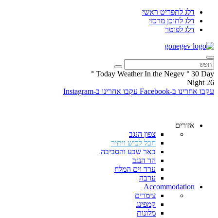
דלג לתפריט ראשי
דלג לתוכן מרכזי
דלג לפוטר
°
Today Weather In the Negev
°
30
Day
Night
26
עקבו אחרינו ב-Facebook
עקבו אחרינו ב-Instagram
אזורים
צפון הנגב
חבל לכיש ויתיר
באר שבע והסביבה
הר הנגב
ערד וים המלח
ערבה
Accommodation
צימרים
קמפינג
מלונות