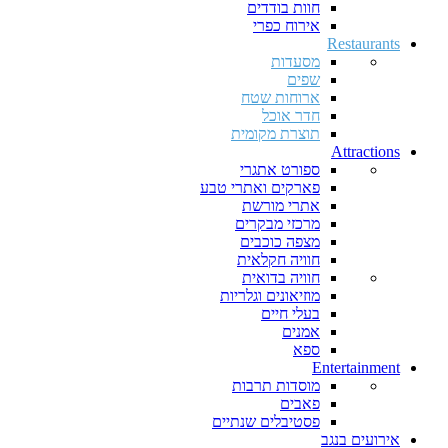
חוות בודדים
אירוח כפרי
Restaurants
מסעדות
שפים
ארוחות שטח
חדר אוכל
תוצרת מקומית
Attractions
ספורט אתגרי
פארקים ואתרי טבע
אתרי מורשת
מרכזי מבקרים
מצפה כוכבים
חוויה חקלאית
חוויה בדואית
מוזיאונים וגלריות
בעלי חיים
אמנים
ספא
Entertainment
מוסדות תרבות
פאבים
פסטיבלים שנתיים
אירועים בנגב