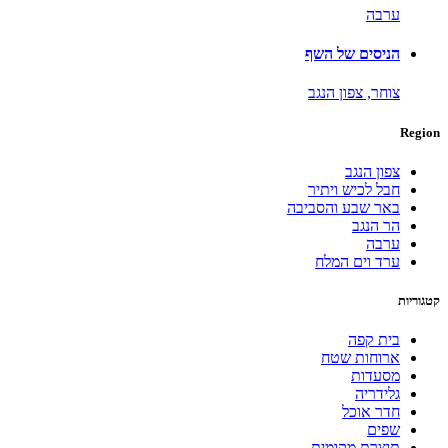
ערבה
הניסים של השף
צוחר,
צפון הנגב
Region
צפון הנגב
חבל לכיש ויתיר
באר שבע והסביבה
הר הנגב
ערבה
ערד וים המלח
קטגוריות
בית קפה
ארוחות שטח
מסעדות
גלידריה
חדר אוכל
שפים
תוצרת מקומית