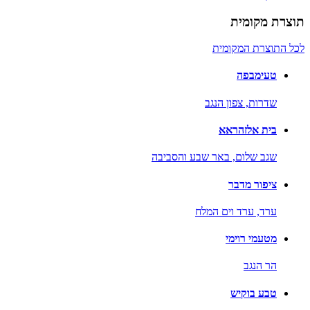
תוצרת מקומית
לכל התוצרת המקומית
טעימבפה
שדרות,
צפון הנגב
בית אלזהראא
שגב שלום,
באר שבע והסביבה
ציפור מדבר
ערד,
ערד וים המלח
מטעמי רוימי
הר הנגב
טבע בוקיש