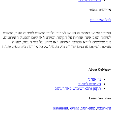
אירועים באזור
לכל האירועים
המידע המוצג באתר זה הונגש לציבור על ידי הרשות לפיתוח הנגב, הרשות
לפיתוח הנגב אינה אחרית על תקינות המידע ו/או קיום ותפעול האירועים,
אנו ממליצים לוודא שפרטי האירוע ו/או מידע על בתי העסק, שעות
פעילות ומיקום עדכנים ישירות מול מפעיל של כל אירוע / בית עסק. ט.ל.ח
About GoNegev
מי אנחנו
הצטרפו למאגר
תקנון ותנאי שימוש באתר גונגב
Latest Searches
עין-חצבה
,
צפון-הנגב
,
event
,
restaurant