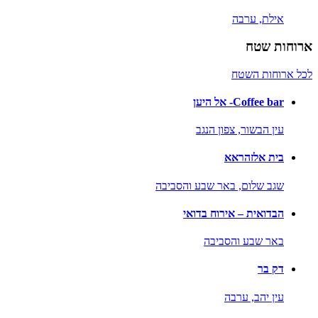
אילת,
ערבה
ארוחות שטח
לכל ארוחות השטח
Coffee bar- אל היען
עין הבשור,
צפון הנגב
בית אלזהראא
שגב שלום,
באר שבע והסביבה
הבדואית – אירוח בדואי
באר שבע והסביבה
דק בר
עין יהב,
ערבה