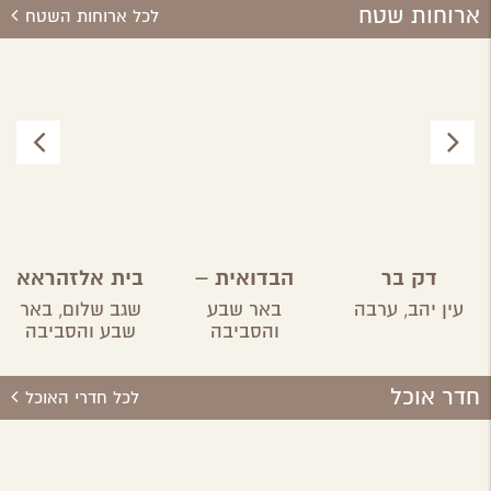
ארוחות שטח
לכל ארוחות השטח
דק בר
הבדואית –
בית אלזהראא
אירוח בדואי
עין יהב,
ערבה
באר שבע
שגב שלום,
באר
והסביבה
שבע והסביבה
חדר אוכל
לכל חדרי האוכל