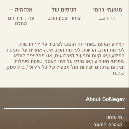
מטעמי רוימי
הניסים של
אנהמיה –
השף
מטבח ביתי
הר הנגב
צוחר,
צפון הנגב
ערד,
ערד וים
מקומי
המלח
המידע המוצג באתר זה הונגש לציבור על ידי הרשות
לפיתוח הנגב, הרשות לפיתוח הנגב אינה אחרית על תקינות
המידע ו/או קיום ותפעול האירועים, אנו ממליצים לוודא
שפרטי האירוע ו/או מידע על בתי העסק, שעות פעילות
ומיקום עדכנים ישירות מול מפעיל של כל אירוע / בית עסק.
ט.ל.ח
About GoNegev
מי אנחנו
הצטרפו למאגר