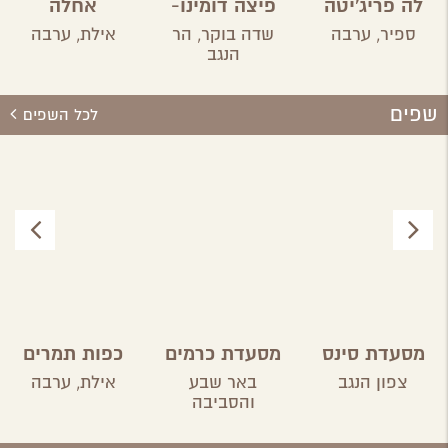
לה פריג'יטה
פיצה דומינו-
אחלה
שדה בוקר
ספיר,
ערבה
שדה בוקר,
הר
אילת,
ערבה
הנגב
שפים
לכל השפים
מסעדת סינס
מסעדת כרמים
כפות תמרים
צפון הנגב
באר שבע
אילת,
ערבה
והסביבה