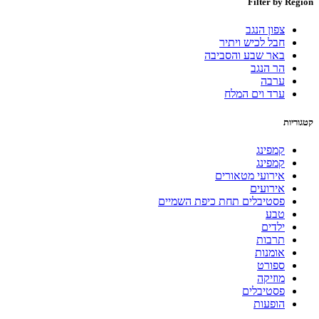
Filter by Region
צפון הנגב
חבל לכיש ויתיר
באר שבע והסביבה
הר הנגב
ערבה
ערד וים המלח
קטגוריות
קמפינג
קמפינג
אירועי מטאורים
אירועים
פסטיבלים תחת כיפת השמיים
טבע
ילדים
תרבות
אומנות
ספורט
מוזיקה
פסטיבלים
הופעות