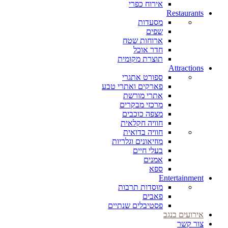
אירוח כפרי
Restaurants
מסעדות
שפים
ארוחות שטח
חדר אוכל
תוצרת מקומית
Attractions
ספורט אתגרי
פארקים ואתרי טבע
אתרי מורשת
מרכזי מבקרים
מצפה כוכבים
חוויה חקלאית
חוויה בדואית
מוזיאונים וגלריות
בעלי חיים
אמנים
ספא
Entertainment
מוסדות תרבות
פאבים
פסטיבלים שנתיים
אירועים בנגב
צור קשר