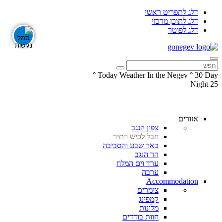
דלג לתפריט ראשי
דלג לתוכן מרכזי
דלג לפוטר
°
Today Weather In the Negev
°
30
Day
Night
25
עקבו
עקבו
אחרינו
אחרינו
ב-
ב-
אזורים
Facebook
Instagram
צפון הנגב
חבל לכיש ויתיר
באר שבע והסביבה
הר הנגב
ערד וים המלח
ערבה
Accommodation
צימרים
קמפינג
מלונות
חוות בודדים