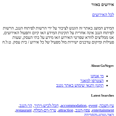
אירועים באזור
לכל האירועים
המידע המוצג באתר זה הונגש לציבור על ידי הרשות לפיתוח הנגב, הרשות
לפיתוח הנגב אינה אחרית על תקינות המידע ו/או קיום ותפעול האירועים,
אנו ממליצים לוודא שפרטי האירוע ו/או מידע על בתי העסק, שעות
פעילות ומיקום עדכנים ישירות מול מפעיל של כל אירוע / בית עסק. ט.ל.ח
About GoNegev
מי אנחנו
הצטרפו למאגר
תקנון ותנאי שימוש באתר גונגב
Latest Searches
עין-חצבה
,
event
,
accommodation
,
חבל-לכיש-ויתיר
,
הר-הנגב
,
entertainment
,
צפון-הנגב
,
attraction
,
ערד-וים-המלח
,
restaurant
,
באר-שבע-והסביבה