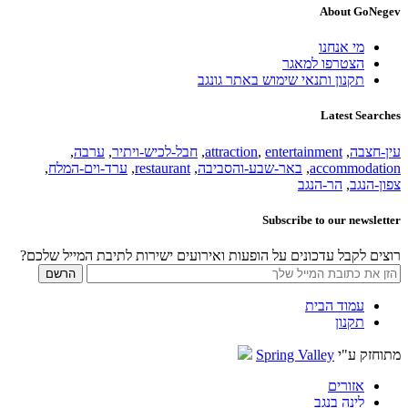
About GoNegev
מי אנחנו
הצטרפו למאגר
תקנון ותנאי שימוש באתר גונגב
Latest Searches
עין-חצבה
,
entertainment
,
attraction
,
חבל-לכיש-ויתיר
,
ערבה
,
accommodation
,
באר-שבע-והסביבה
,
restaurant
,
ערד-וים-המלח
,
צפון-הנגב
,
הר-הנגב
Subscribe to our newsletter
רוצים לקבל עדכונים על הופעות ואירועים ישירות לתיבת המייל שלכם?
עמוד הבית
תקנון
מתוחזק ע"י
Spring Valley
אזורים
לינה בנגב