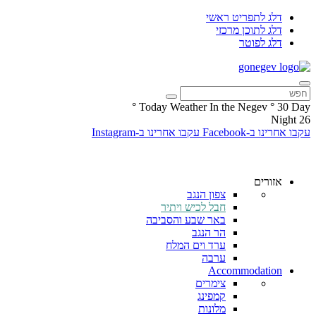
דלג לתפריט ראשי
דלג לתוכן מרכזי
דלג לפוטר
°
Today Weather In the Negev
°
30
Day
Night
26
עקבו אחרינו ב-Facebook
עקבו אחרינו ב-Instagram
אזורים
צפון הנגב
חבל לכיש ויתיר
באר שבע והסביבה
הר הנגב
ערד וים המלח
ערבה
Accommodation
צימרים
קמפינג
מלונות