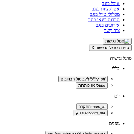
אוכל בנגב
אטרקציות בנגב
מסלולי טיול בנגב
תרבות ופנאי בנגב
אירועים בנגב
צור קשר
סגירת סרגל הנגישות
X
סרגל נגישות
כללי
visibility_off
ביטול הבהובים
title
סימון כותרות
זום
zoom_in
התקרב
zoom_out
התרחק
גופנים