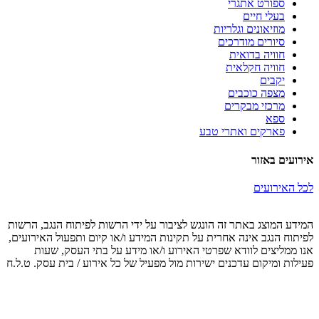
ספורט אתגרי
בעלי חיים
מוזיאונים וגלריות
סיורים מודרכים
חוויה בדואית
חוויה חקלאית
יקבים
מצפה כוכבים
מרכזי מבקרים
ספא
פארקים ואתרי טבע
אירועים באזור
לכל האירועים
המידע המוצג באתר זה הונגש לציבור על ידי הרשות לפיתוח הנגב, הרשות
לפיתוח הנגב אינה אחרית על תקינות המידע ו/או קיום ותפעול האירועים,
אנו ממליצים לוודא שפרטי האירוע ו/או מידע על בתי העסק, שעות
פעילות ומיקום עדכנים ישירות מול מפעיל של כל אירוע / בית עסק. ט.ל.ח