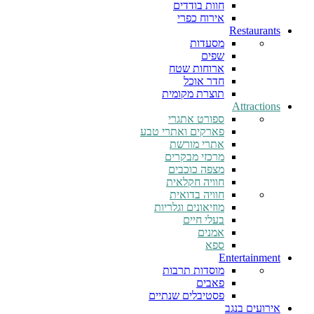
חוות בודדים
אירוח כפרי
Restaurants
מסעדות
שפים
ארוחות שטח
חדר אוכל
תוצרת מקומית
Attractions
ספורט אתגרי
פארקים ואתרי טבע
אתרי מורשת
מרכזי מבקרים
מצפה כוכבים
חוויה חקלאית
חוויה בדואית
מוזיאונים וגלריות
בעלי חיים
אמנים
ספא
Entertainment
מוסדות תרבות
פאבים
פסטיבלים שנתיים
אירועים בנגב