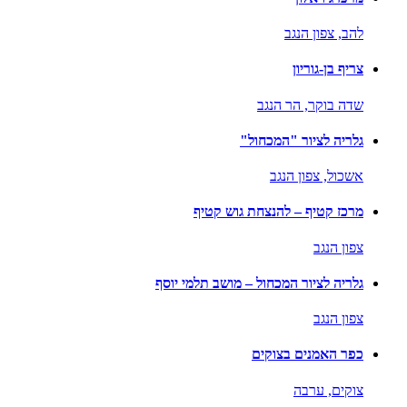
להב,
צפון הנגב
צריף בן-גוריון
שדה בוקר,
הר הנגב
גלריה לציור "המכחול"
אשכול,
צפון הנגב
מרכז קטיף – להנצחת גוש קטיף
צפון הנגב
גלריה לציור המכחול – מושב תלמי יוסף
צפון הנגב
כפר האמנים בצוקים
צוקים,
ערבה