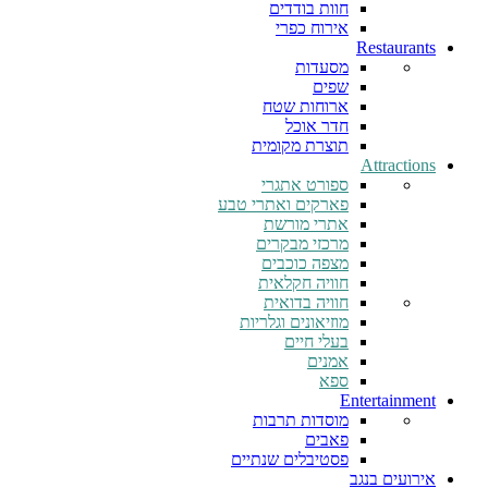
חוות בודדים
אירוח כפרי
Restaurants
מסעדות
שפים
ארוחות שטח
חדר אוכל
תוצרת מקומית
Attractions
ספורט אתגרי
פארקים ואתרי טבע
אתרי מורשת
מרכזי מבקרים
מצפה כוכבים
חוויה חקלאית
חוויה בדואית
מוזיאונים וגלריות
בעלי חיים
אמנים
ספא
Entertainment
מוסדות תרבות
פאבים
פסטיבלים שנתיים
אירועים בנגב