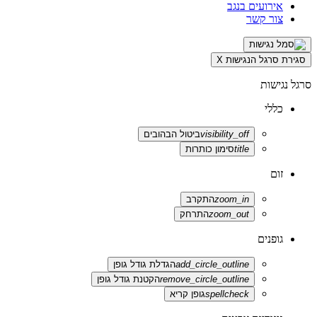
אירועים בנגב
צור קשר
סגירת סרגל הנגישות
X
סרגל נגישות
כללי
visibility_off
ביטול הבהובים
title
סימון כותרות
זום
zoom_in
התקרב
zoom_out
התרחק
גופנים
add_circle_outline
הגדלת גודל גופן
remove_circle_outline
הקטנת גודל גופן
spellcheck
גופן קריא