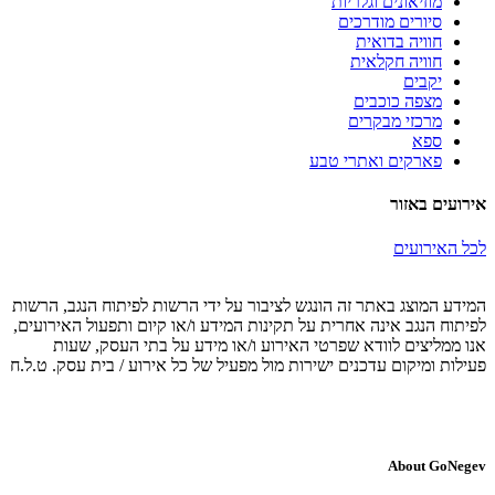
מוזיאונים וגלריות
סיורים מודרכים
חוויה בדואית
חוויה חקלאית
יקבים
מצפה כוכבים
מרכזי מבקרים
ספא
פארקים ואתרי טבע
אירועים באזור
לכל האירועים
המידע המוצג באתר זה הונגש לציבור על ידי הרשות לפיתוח הנגב, הרשות
לפיתוח הנגב אינה אחרית על תקינות המידע ו/או קיום ותפעול האירועים,
אנו ממליצים לוודא שפרטי האירוע ו/או מידע על בתי העסק, שעות
פעילות ומיקום עדכנים ישירות מול מפעיל של כל אירוע / בית עסק. ט.ל.ח
About GoNegev