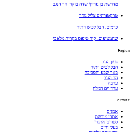
מדרשת בן גוריון/ שדה בוקר,
הר הנגב
טרקטורונים צליל נודד
כרמים,
חבל לכיש ויתיר
שחמטיפוס- קיר טיפוס בקרית מלאכי
Region
צפון הנגב
חבל לכיש ויתיר
באר שבע והסביבה
הר הנגב
ערבה
ערד וים המלח
קטגוריות
אמנים
אתרי מורשת
ספורט אתגרי
בעלי חיים