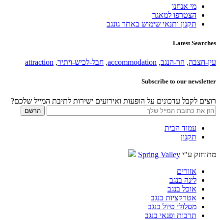
מי אנחנו
הצטרפו למאגר
תקנון ותנאי שימוש באתר גונגב
Latest Searches
עין-חצבה
,
הר-הנגב
,
accommodation
,
חבל-לכיש-ויתיר
,
attraction
Subscribe to our newsletter
רוצים לקבל עדכונים על הופעות ואירועים ישירות לתיבת המייל שלכם?
עמוד הבית
תקנון
מתוחזק ע"י
Spring Valley
אזורים
לינה בנגב
אוכל בנגב
אטרקציות בנגב
מסלולי טיול בנגב
תרבות ופנאי בנגב