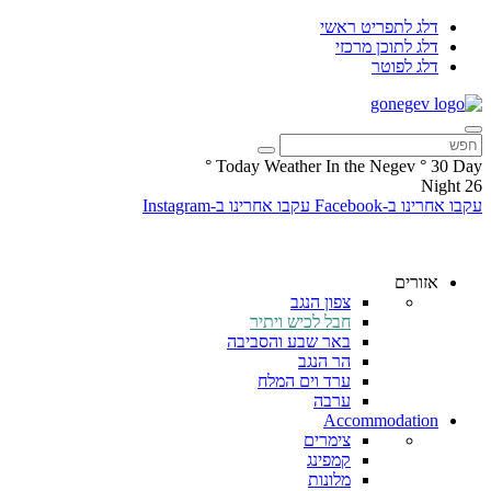
דלג לתפריט ראשי
דלג לתוכן מרכזי
דלג לפוטר
°
Today Weather In the Negev
°
30
Day
Night
26
עקבו אחרינו ב-Facebook
עקבו אחרינו ב-Instagram
אזורים
צפון הנגב
חבל לכיש ויתיר
באר שבע והסביבה
הר הנגב
ערד וים המלח
ערבה
Accommodation
צימרים
קמפינג
מלונות