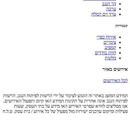
הר הנגב
ערבה
ערד וים המלח
קטגוריות
אירוח כפרי
צימרים
קמפינג
חוות בודדים
מלונות
אירועים באזור
לכל האירועים
המידע המוצג באתר זה הונגש לציבור על ידי הרשות לפיתוח הנגב, הרשות
לפיתוח הנגב אינה אחרית על תקינות המידע ו/או קיום ותפעול האירועים,
אנו ממליצים לוודא שפרטי האירוע ו/או מידע על בתי העסק, שעות
פעילות ומיקום עדכנים ישירות מול מפעיל של כל אירוע / בית עסק. ט.ל.ח