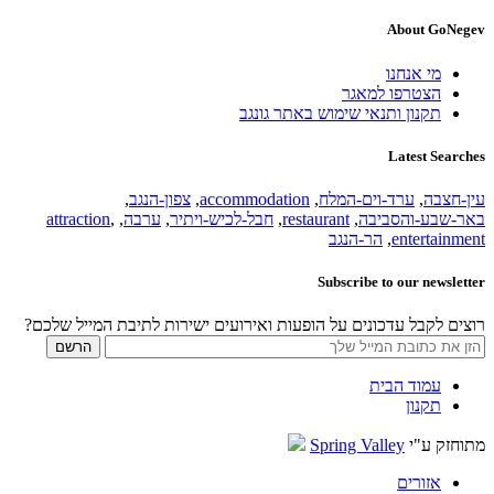
About GoNegev
מי אנחנו
הצטרפו למאגר
תקנון ותנאי שימוש באתר גונגב
Latest Searches
עין-חצבה
,
ערד-וים-המלח
,
accommodation
,
צפון-הנגב
,
באר-שבע-והסביבה
,
restaurant
,
חבל-לכיש-ויתיר
,
ערבה
,
,
attraction
entertainment
,
הר-הנגב
Subscribe to our newsletter
רוצים לקבל עדכונים על הופעות ואירועים ישירות לתיבת המייל שלכם?
עמוד הבית
תקנון
מתוחזק ע"י
Spring Valley
אזורים