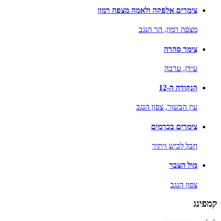
צימרים אלפקה ולאמה מצפה רמון
מצפה רמון,
הר הנגב
צימר סהרה
עידן,
ערבה
הנקודה ה-12
עין הבשור,
צפון הנגב
צימרים בכרמים
חבל לכיש ויתיר
מול הצבר
צפון הנגב
קמפינג