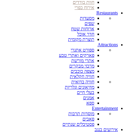
חוות בודדים
אירוח כפרי
Restaurants
מסעדות
שפים
ארוחות שטח
חדר אוכל
תוצרת מקומית
Attractions
ספורט אתגרי
פארקים ואתרי טבע
אתרי מורשת
מרכזי מבקרים
מצפה כוכבים
חוויה חקלאית
חוויה בדואית
מוזיאונים וגלריות
בעלי חיים
אמנים
ספא
Entertainment
מוסדות תרבות
פאבים
פסטיבלים שנתיים
אירועים בנגב