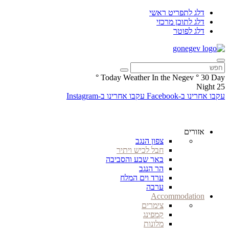
דלג לתפריט ראשי
דלג לתוכן מרכזי
דלג לפוטר
°
Today Weather In the Negev
°
30
Day
Night
25
עקבו אחרינו ב-Facebook
עקבו אחרינו ב-Instagram
אזורים
צפון הנגב
חבל לכיש ויתיר
באר שבע והסביבה
הר הנגב
ערד וים המלח
ערבה
Accommodation
צימרים
קמפינג
מלונות