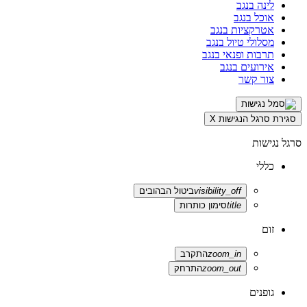
לינה בנגב
אוכל בנגב
אטרקציות בנגב
מסלולי טיול בנגב
תרבות ופנאי בנגב
אירועים בנגב
צור קשר
סגירת סרגל הנגישות
X
סרגל נגישות
כללי
visibility_off
ביטול הבהובים
title
סימון כותרות
זום
zoom_in
התקרב
zoom_out
התרחק
גופנים