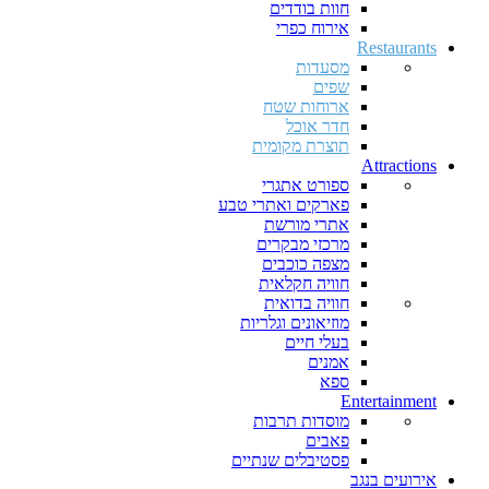
חוות בודדים
אירוח כפרי
Restaurants
מסעדות
שפים
ארוחות שטח
חדר אוכל
תוצרת מקומית
Attractions
ספורט אתגרי
פארקים ואתרי טבע
אתרי מורשת
מרכזי מבקרים
מצפה כוכבים
חוויה חקלאית
חוויה בדואית
מוזיאונים וגלריות
בעלי חיים
אמנים
ספא
Entertainment
מוסדות תרבות
פאבים
פסטיבלים שנתיים
אירועים בנגב