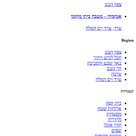
צפון הנגב
אנהמיה – מטבח ביתי מקומי
ערד,
ערד וים המלח
Region
צפון הנגב
חבל לכיש ויתיר
באר שבע והסביבה
הר הנגב
ערבה
ערד וים המלח
קטגוריות
בית קפה
ארוחות שטח
מסעדות
גלידריה
חדר אוכל
שפים
תוצרת מקומית