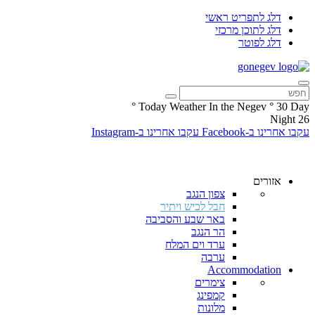
דלג לתפריט ראשי
דלג לתוכן מרכזי
דלג לפוטר
°
Today Weather In the Negev
°
30
Day
Night
26
עקבו אחרינו ב-Facebook
עקבו אחרינו ב-Instagram
אזורים
צפון הנגב
חבל לכיש ויתיר
באר שבע והסביבה
הר הנגב
ערד וים המלח
ערבה
Accommodation
צימרים
קמפינג
מלונות