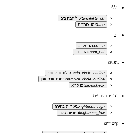
כללי
visibility_off
ביטול הבהובים
title
סימון כותרות
זום
zoom_in
התקרב
zoom_out
התרחק
גופנים
add_circle_outline
הגדלת גודל גופן
remove_circle_outline
הקטנת גודל גופן
spellcheck
גופן קריא
ניגודיות צבעים
brightness_high
ניגודיות בהירה
brightness_low
ניגודיות כהה
קישורים