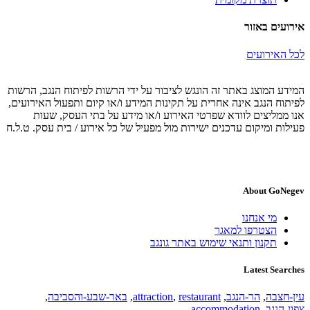
אירועים באזור
לכל האירועים
המידע המוצג באתר זה הונגש לציבור על ידי הרשות לפיתוח הנגב, הרשות
לפיתוח הנגב אינה אחרית על תקינות המידע ו/או קיום ותפעול האירועים,
אנו ממליצים לוודא שפרטי האירוע ו/או מידע על בתי העסק, שעות
פעילות ומיקום עדכנים ישירות מול מפעיל של כל אירוע / בית עסק. ט.ל.ח
About GoNegev
מי אנחנו
הצטרפו למאגר
תקנון ותנאי שימוש באתר גונגב
Latest Searches
עין-חצבה
,
הר-הנגב
,
restaurant
,
attraction
,
באר-שבע-והסביבה
,
צפון-הנגב
,
accommodation