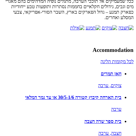
ככל שמעמיקים אל תוככי הערבה, מתגלים נופיה המדהימים בהם מאגרי
מים וגבים, גידולים חקלאיים בחממות נסתרות ותופעות טבע ייחודיות
כפארק תמנע – גדול הפארקים בארץ, השבר הסורי-אפריקאי, צבעי
המסלע ואחרים.
Accommodation
לכל מקומות הלינה
חאן תמרים
צוקים,
ערבה
בית הארחה קיבוץ קטורה 30/5-1/6 או עד גמר המלאי
ערבה
בית ספר שדה חצבה
חצבה,
ערבה