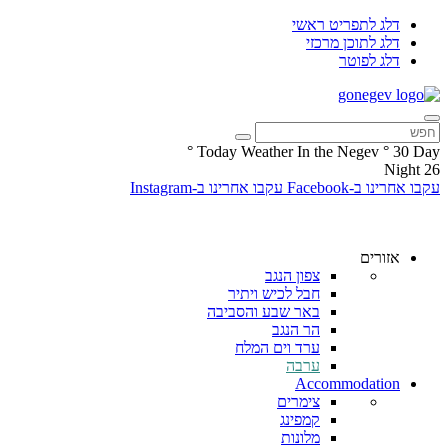
דלג לתפריט ראשי
דלג לתוכן מרכזי
דלג לפוטר
°
Today Weather In the Negev
°
30
Day
Night
26
עקבו אחרינו ב-Facebook
עקבו אחרינו ב-Instagram
אזורים
צפון הנגב
חבל לכיש ויתיר
באר שבע והסביבה
הר הנגב
ערד וים המלח
ערבה
Accommodation
צימרים
קמפינג
מלונות