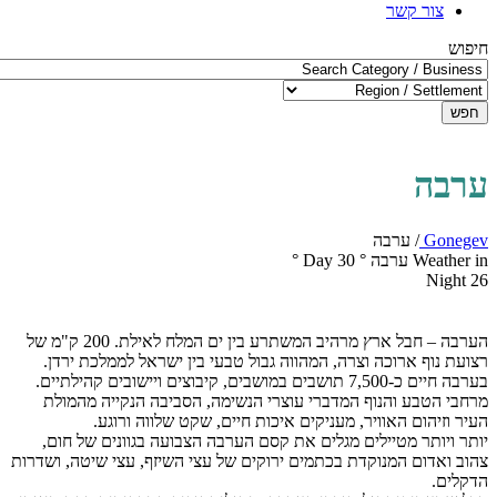
צור קשר
חיפוש
חפש
ערבה
Gonegev
/
ערבה
Weather in ערבה
°
30
Day
°
Night
26
הערבה – חבל ארץ מרהיב המשתרע בין ים המלח לאילת. 200 ק"מ של
רצועת נוף ארוכה וצרה, המהווה גבול טבעי בין ישראל לממלכת ירדן.
בערבה חיים כ-7,500 תושבים במושבים, קיבוצים ויישובים קהילתיים.
מרחבי הטבע והנוף המדברי עוצרי הנשימה, הסביבה הנקייה מהמולת
העיר וזיהום האוויר, מעניקים איכות חיים, שקט שלווה ורוגע.
יותר ויותר מטיילים מגלים את קסם הערבה הצבועה בגוונים של חום,
צהוב ואדום המנוקדת בכתמים ירוקים של עצי השיזף, עצי שיטה, ושדרות
הדקלים.