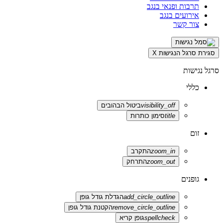
תרבות ופנאי בנגב
אירועים בנגב
צור קשר
סגירת סרגל הנגישות
X
סרגל נגישות
כללי
visibility_off
ביטול הבהובים
title
סימון כותרות
זום
zoom_in
התקרב
zoom_out
התרחק
גופנים
add_circle_outline
הגדלת גודל גופן
remove_circle_outline
הקטנת גודל גופן
spellcheck
גופן קריא