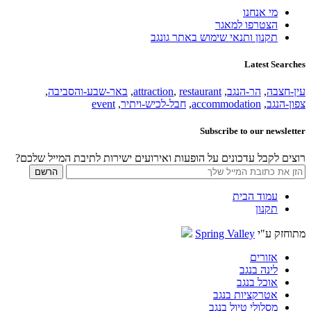
מי אנחנו
הצטרפו למאגר
תקנון ותנאי שימוש באתר גונגב
Latest Searches
עין-חצבה
,
הר-הנגב
,
restaurant
,
attraction
,
באר-שבע-והסביבה
,
צפון-הנגב
,
accommodation
,
חבל-לכיש-ויתיר
,
event
Subscribe to our newsletter
רוצים לקבל עדכונים על הופעות ואירועים ישירות לתיבת המייל שלכם?
עמוד הבית
תקנון
מתוחזק ע"י
Spring Valley
אזורים
לינה בנגב
אוכל בנגב
אטרקציות בנגב
מסלולי טיול בנגב