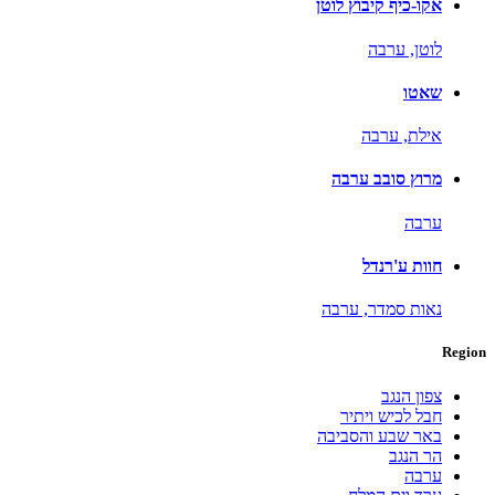
אקו-כיף קיבוץ לוטן
לוטן,
ערבה
שאטו
אילת,
ערבה
מרוץ סובב ערבה
ערבה
חוות ע'רנדל
נאות סמדר,
ערבה
Region
צפון הנגב
חבל לכיש ויתיר
באר שבע והסביבה
הר הנגב
ערבה