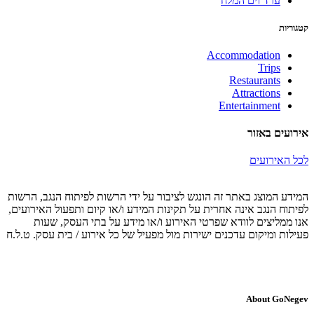
ערד וים המלח
קטגוריות
Accommodation
Trips
Restaurants
Attractions
Entertainment
אירועים באזור
לכל האירועים
המידע המוצג באתר זה הונגש לציבור על ידי הרשות לפיתוח הנגב, הרשות
לפיתוח הנגב אינה אחרית על תקינות המידע ו/או קיום ותפעול האירועים,
אנו ממליצים לוודא שפרטי האירוע ו/או מידע על בתי העסק, שעות
פעילות ומיקום עדכנים ישירות מול מפעיל של כל אירוע / בית עסק. ט.ל.ח
About GoNegev