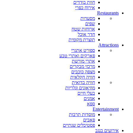
חוות בודדים
אירוח כפרי
Restaurants
מסעדות
שפים
ארוחות שטח
חדר אוכל
תוצרת מקומית
Attractions
ספורט אתגרי
פארקים ואתרי טבע
אתרי מורשת
מרכזי מבקרים
מצפה כוכבים
חוויה חקלאית
חוויה בדואית
מוזיאונים וגלריות
בעלי חיים
אמנים
ספא
Entertainment
מוסדות תרבות
פאבים
פסטיבלים שנתיים
אירועים בנגב