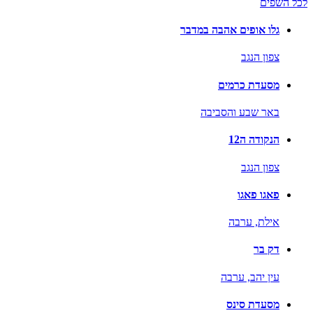
לכל השפים
גלו אופים אהבה במדבר
צפון הנגב
מסעדת כרמים
באר שבע והסביבה
הנקודה ה12
צפון הנגב
פאגו פאגו
אילת,
ערבה
דק בר
עין יהב,
ערבה
מסעדת סינס