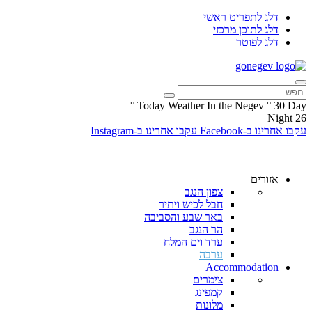
דלג לתפריט ראשי
דלג לתוכן מרכזי
דלג לפוטר
°
Today Weather In the Negev
°
30
Day
Night
26
עקבו אחרינו ב-Facebook
עקבו אחרינו ב-Instagram
אזורים
צפון הנגב
חבל לכיש ויתיר
באר שבע והסביבה
הר הנגב
ערד וים המלח
ערבה
Accommodation
צימרים
קמפינג
מלונות