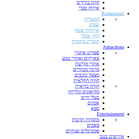
חוות בודדים
אירוח כפרי
Restaurants
מסעדות
שפים
ארוחות שטח
חדר אוכל
תוצרת מקומית
Attractions
ספורט אתגרי
פארקים ואתרי טבע
אתרי מורשת
מרכזי מבקרים
מצפה כוכבים
חוויה חקלאית
חוויה בדואית
מוזיאונים וגלריות
בעלי חיים
אמנים
ספא
Entertainment
מוסדות תרבות
פאבים
פסטיבלים שנתיים
אירועים בנגב