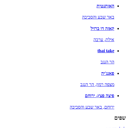
האותנטית
באר שבע והסביבה
קאזה דו ברזיל
אילת,
ערבה
thai take
הר הנגב
פאנג'יה
מצפה רמון,
הר הנגב
פיצה פצץ- ירוחם
ירוחם,
באר שבע והסביבה
שפים