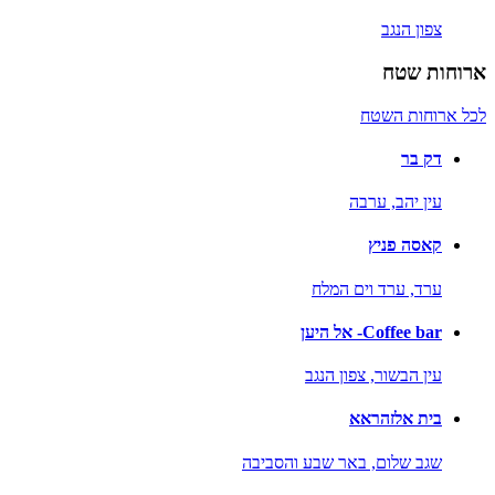
צפון הנגב
ארוחות שטח
לכל ארוחות השטח
דק בר
עין יהב,
ערבה
קאסה פניץ
ערד,
ערד וים המלח
Coffee bar- אל היען
עין הבשור,
צפון הנגב
בית אלזהראא
שגב שלום,
באר שבע והסביבה